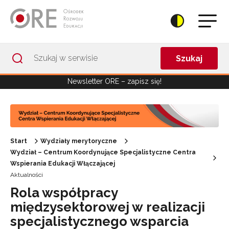
Przejdź do Nawigacji
Przejdź do stopki
Przejdź do treści artykułu
Szukaj
Newsletter ORE – zapisz się!
Start
Wydziały merytoryczne
Wydział – Centrum Koordynujące Specjalistyczne Centra
Wspierania Edukacji Włączającej
Aktualności
Rola współpracy
międzysektorowej w realizacji
specjalistycznego wsparcia