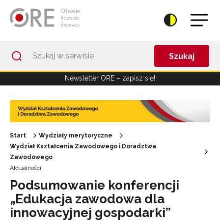
Przejdź do Nawigacji
Przejdź do stopki
Przejdź do treści artykułu
Szukaj
Newsletter ORE – zapisz się!
Start
Wydziały merytoryczne
Wydział Kształcenia Zawodowego i Doradztwa
Zawodowego
Aktualności
Podsumowanie konferencji
„Edukacja zawodowa dla
innowacyjnej gospodarki”