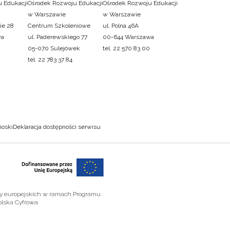
 Edukacji
Ośrodek Rozwoju Edukacji
Ośrodek Rozwoju Edukacji
w Warszawie
w Warszawie
ie 28
Centrum Szkoleniowe
ul. Polna 46A
wa
ul. Paderewskiego 77
00-644 Warszawa
05-070 Sulejówek
tel. 22 570 83 00
tel. 22 783 37 84
ioski
Deklaracja dostępności serwisu
zy europejskich w ramach Programu
olska Cyfrowa