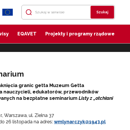
Szukaj
wisy
EQAVET
Projekty i programy rządowe
inarium
amknięcia granic getta Muzeum Getta
 nauczycieli, edukatorów, przewodników
owanych na bezpłatne seminarium
Listy z „otchłani
r., Warszawa, ul. Zielna 37
o 26 listopada na adres:
wmlynarczyk@1943.pl