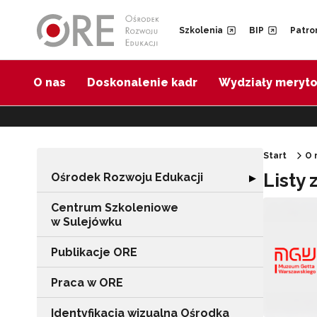
Przejdź do Nawigacji
Przejdź do stopki
Przejdź do treści artykułu
Szkolenia
BIP
Patro
O nas
Doskonalenie kadr
Wydziały meryt
Start
O 
Listy 
Ośrodek Rozwoju Edukacji
Rozwiń sekcję "
▶
Centrum Szkoleniowe
w Sulejówku
Publikacje ORE
Praca w ORE
Identyfikacja wizualna Ośrodka