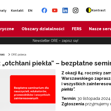
Kontrast
naty
Kontakt
EN
oryczne
Obszary działalności
FERS
Nasze ser
Newsletter ORE – zapisz się!
nas
ORE poleca
z „otchłani piekła” – bezpłatne sem
Ośrodek Rozwoju Edukacji"
Z okazji 84. rocznicy z
Warszawskiego zaprasza
i wszystkich zainteres
piekła”.
Termin
: 30 listopada 2024 
Zgłoszenia
przyjmujemy d