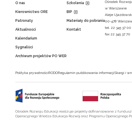
Ośrodek Rozwoju
O nas
Szkolenia
w Warszawie
Kierownictwo ORE
BIP
Aleje Ujazdowsk
Patronaty
Materiały do pobrania
00-478 Warsza
tel. 22 345 37 00
Aktualności
Kontakt
fax 22 345 37 70
Kalendarium
Sygnaliści
Archiwum projektów PO WER
Polityka prywatności
RODO
Regulamin publikowania informacji
Skargi i wn
Ośrodek Rozwoju Edukacji realizuje projekty dofinansowane z fundus
Operacyjnego Wiedza Edukacja Rozwój oraz Programu Operacyjnego P