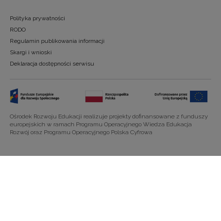
Polityka prywatności
RODO
Regulamin publikowania informacji
Skargi i wnioski
Deklaracja dostępności serwisu
Ośrodek Rozwoju Edukacji realizuje projekty dofinansowane z funduszy
europejskich w ramach Programu Operacyjnego Wiedza Edukacja
Rozwój oraz Programu Operacyjnego Polska Cyfrowa