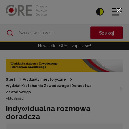
Przejdź do Nawigacji
Przejdź do stopki
Przejdź do treści artykułu
Szukaj
Newsletter ORE – zapisz się!
Start
Wydziały merytoryczne
Wydział Kształcenia Zawodowego i Doradztwa
Zawodowego
Aktualności
Indywidualna rozmowa
doradcza