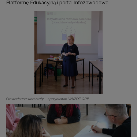
Platformę Edukacyjną i portal Infozawodowe.
Prowadząca warsztaty – specjalistka WKZDZ ORE