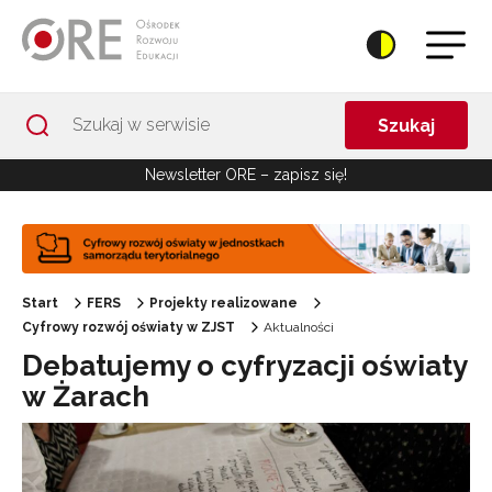
Przejdź do Nawigacji
Przejdź do stopki
Przejdź do treści artykułu
Szukaj
Newsletter ORE – zapisz się!
Start
FERS
Projekty realizowane
Cyfrowy rozwój oświaty w ZJST
Aktualności
Debatujemy o cyfryzacji oświaty
w Żarach