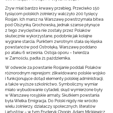
Zryw miał bardzo krwawy przebieg. Przeciwko 150
tysiącom polskich żołnierzy walczyło 200 tysięcy
Rosjan. Ich marsz na Warszawę powstrzymała bitwa
pod Olszynką Grochowską, jednak szanse płynące
z tego zwycięstwa nie zostały przez Polaków
skutecznie wykorzystane, podobnie jak kolejne
wygrane starcia. Punktem zwrotnym stała się klęska
powstańców pod Ostrołęką. Warszawę poddano
po ataku 6 września. Ostoja oporu – twierdza
w Zamościu, padła 21 października.
W odwecie za powstanie Rosjanie poddali Polaków
różnorodnym represjom: zlikwidowano polskie wojsko
i funkcjonujące dotąd elementy polskiej administracji,
a także wyższe szkolnictwo. Symboliczny wymiar
miało wybudowanie cytadeli, skąd wymierzone były
w Warszawę rosyjskie armaty. Skutkiem powstania
była Wielka Emigracja. Do Polski nigdy nie wróciło
wielu żołnierzy, działaczy społecznych, literatów
i artystów – w tym Fryderyk Chopin, Adam Mickiewicz