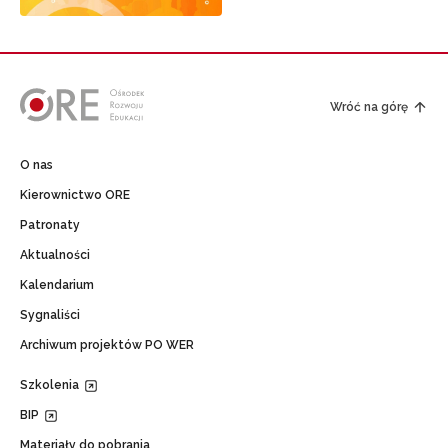
Newsletter ORE
Zapisz się i bądź na bieżąco z najnowszymi info
Wróć na górę
o szkoleniach i programach.
Adres e-mail:
O nas
Kierownictwo ORE
Patronaty
Wyrażam zgodę na przetwarzanie moich danych osobo
celach marketingowych.
Aktualności
Kalendarium
Zapisuję się
Sygnaliści
Archiwum projektów PO WER
Szkolenia
BIP
Materiały do pobrania