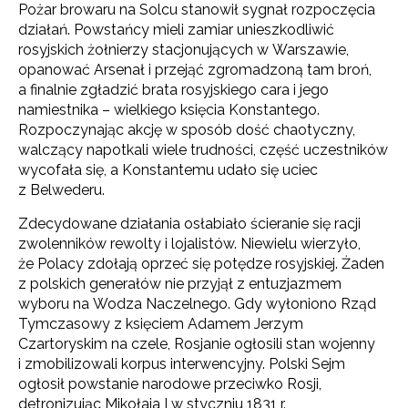
Pożar browaru na Solcu stanowił sygnał rozpoczęcia
działań. Powstańcy mieli zamiar unieszkodliwić
rosyjskich żołnierzy stacjonujących w Warszawie,
opanować Arsenał i przejąć zgromadzoną tam broń,
a finalnie zgładzić brata rosyjskiego cara i jego
namiestnika – wielkiego księcia Konstantego.
Rozpoczynając akcję w sposób dość chaotyczny,
walczący napotkali wiele trudności, część uczestników
wycofała się, a Konstantemu udało się uciec
z Belwederu.
Zdecydowane działania osłabiało ścieranie się racji
zwolenników rewolty i lojalistów. Niewielu wierzyło,
że Polacy zdołają oprzeć się potędze rosyjskiej. Żaden
z polskich generałów nie przyjął z entuzjazmem
wyboru na Wodza Naczelnego. Gdy wyłoniono Rząd
Tymczasowy z księciem Adamem Jerzym
Czartoryskim na czele, Rosjanie ogłosili stan wojenny
i zmobilizowali korpus interwencyjny. Polski Sejm
ogłosił powstanie narodowe przeciwko Rosji,
detronizując Mikołaja I w styczniu 1831 r.