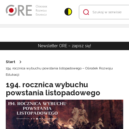
Przejdź do Nawigacji
Przejdź do stopki
Przejdź do treści artykułu
Newsletter ORE – zapisz się!
Start
194. rocznica wybuchu powstania listopadowego – Ośrodek Rozwoju
Edukacji
194. rocznica wybuchu
powstania listopadowego