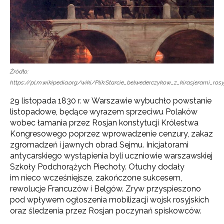
Źródło:
https://pl.m.wikipedia.org/wiki/Plik:Starcie_belwederczykow_z_kirasjerami_r
29 listopada 1830 r. w Warszawie wybuchło powstanie
listopadowe, będące wyrazem sprzeciwu Polaków
wobec łamania przez Rosjan konstytucji Królestwa
Kongresowego poprzez wprowadzenie cenzury, zakaz
zgromadzeń i jawnych obrad Sejmu. Inicjatorami
antycarskiego wystąpienia byli uczniowie warszawskiej
Szkoły Podchorążych Piechoty. Otuchy dodały
im nieco wcześniejsze, zakończone sukcesem,
rewolucje Francuzów i Belgów. Zryw przyspieszono
pod wpływem ogłoszenia mobilizacji wojsk rosyjskich
oraz śledzenia przez Rosjan poczynań spiskowców.