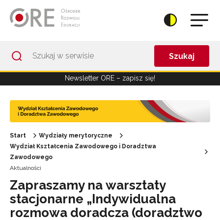
Przejdź do Nawigacji
Przejdź do stopki
Przejdź do treści artykułu
Szukaj
Newsletter ORE – zapisz się!
Start
Wydziały merytoryczne
Wydział Kształcenia Zawodowego i Doradztwa
Zawodowego
Aktualności
Zapraszamy na warsztaty
stacjonarne „Indywidualna
rozmowa doradcza (doradztwo