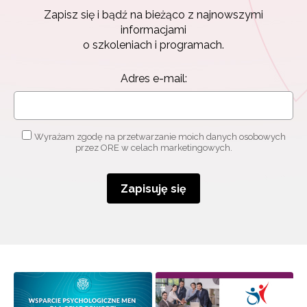
Zapisz się i bądź na bieżąco z najnowszymi
Zapisz się i bądź na bieżąco z najnowszymi
informacjami
informacjami
o szkoleniach i programach.
o szkoleniach i programach.
Adres e-mail:
Adres e-mail:
Wyrażam zgodę na przetwarzanie moich danych
osobowych przez ORE w celach marketingowych.
Wyrażam zgodę na przetwarzanie moich danych osobowych
przez ORE w celach marketingowych.
Zapisuję się
Zapisuję się