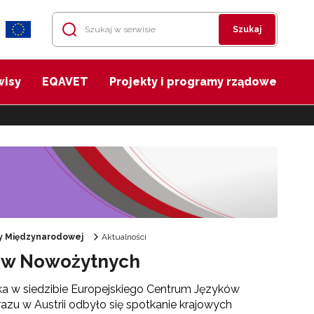
Szukaj
wisy
EQAVET
Projekty i programy rządowe
cy Międzynarodowej
Aktualności
ków Nowożytnych
ka w siedzibie Europejskiego Centrum Języków
u w Austrii odbyło się spotkanie krajowych