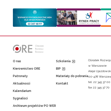
Ośrodek Rozwoju
O nas
Szkolenia
w Warszawie
Kierownictwo ORE
BIP
Aleje Ujazdowsk
Patronaty
Materiały do pobrania
00-478 Warsza
tel. 22 345 37 00
Aktualności
Kontakt
fax 22 345 37 70
Kalendarium
Sygnaliści
Archiwum projektów PO WER