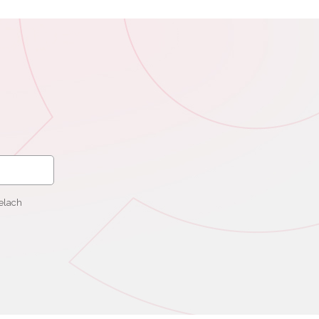
elach