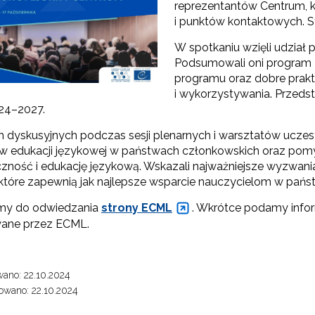
reprezentantów Centrum, k
i punktów kontaktowych. S
Edukacja o Holokauście"
W spotkaniu wzięli udział
Podsumowali oni program 
Wspieranie polityki językowej Rady Europy"
programu oraz dobre prakt
i wykorzystywania. Przed
ęzyk francuski i frankofonia"
024–2027.
 dyskusyjnych podczas sesji plenarnych i warsztatów uczes
 w edukacji językowej w państwach członkowskich oraz pom
czność i edukację językową. Wskazali najważniejsze wyzwania
, które zapewnią jak najlepsze wsparcie nauczycielom w pa
Materiały archiwalne"
my do odwiedzania
strony ECML
. Wkrótce podamy infor
wane przez ECML.
ano: 22.10.2024
owano: 22.10.2024