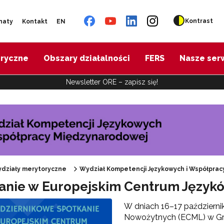
Kontrast
naty
Kontakt
EN
oryczne
Obszary działalności
FERS
Nasze ser
Newsletter ORE – zapisz się!
działy merytoryczne
Wydział Kompetencji Językowych i Współpra
anie w Europejskim Centrum Języ
 "DELFORT"
W dniach 16–17 październi
Nowożytnych (ECML) w Graz
"ECML – Punkt Kontaktowy"