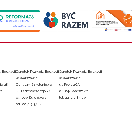
 Edukacji
Ośrodek Rozwoju Edukacji
Ośrodek Rozwoju Edukacji
w Warszawie
w Warszawie
ie 28
Centrum Szkoleniowe
ul. Polna 46A
wa
ul. Paderewskiego 77
00-644 Warszawa
05-070 Sulejówek
tel. 22 570 83 00
tel. 22 783 37 84