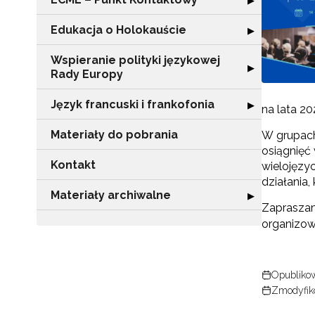
▶
Edukacja o Holokauście
Rozwiń sekcję "
▶
Wspieranie polityki językowej
Rozwiń sekcję "
▶
Rady Europy
Język francuski i frankofonia
Rozwiń sekcję "J
▶
na lata 2
Materiały do pobrania
W grupach
osiągnięć
Kontakt
wielojęzy
działania
Materiały archiwalne
Rozwiń sekcję "
▶
Zaprasza
organizo
Opublikow
Zmodyfik