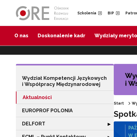
Przejdź do Nawigacji
Przejdź do stopki
Przejdź do treści artykułu
Szkolenia
BIP
Patro
O nas
Doskonalenie kadr
Wydziały meryt
Wydział Kompetencji Językowych
i Współpracy Międzynarodowej
Aktualności
Start
Wy
EUROPROF POLONIA
Spotk
DELFORT
Rozwiń sekcję
▶
ECML – Punkt Kontaktowy
Rozwiń sekcję 