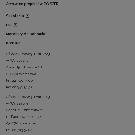
Archiwum projektów PO WER
Szkolenia
BIP
Materiały do pobrania
Kontakt
Ośrodek Rozwoju Edukacji
w Warszawie
Aleje Ujazdowskie 28
00-478 Warszawa
tel. 22 345 37 00
fax 22 345 37 70
Ośrodek Rozwoju Edukacji
w Warszawie
Centrum Szkoleniowe
ul. Paderewskiego 77
05-070 Sulejówek
tel. 22 783 37 84