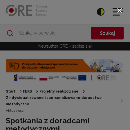
Przejdź do Nawigacji
Przejdź do stopki
Przejdź do treści artykułu
Szukaj
Newsletter ORE – zapisz się!
Start
FERS
Projekty realizowane
Zindywidualizowane i spersonalizowane doradztwo
metodyczne
Aktualności
Spotkania z doradcami
metodycznymi