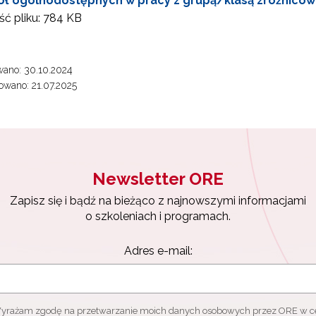
zkół ogólnodostępnych w pracy z grupą/klasą zróżnico
ć pliku:
784 KB
yrażam zgodę na przetwarzanie moich danych osobowych przez ORE w
ach marketingowych.
Zapisuję się
ano: 30.10.2024
wano: 21.07.2025
Newsletter ORE
Zapisz się i bądź na bieżąco z najnowszymi informacjami
o szkoleniach i programach.
Adres e-mail:
yrażam zgodę na przetwarzanie moich danych osobowych przez ORE w c