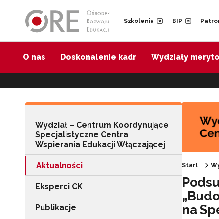
Przejdź do Nawigacji
Przejdź do stopki
Przejdź do treści artykułu
Szkolenia
BIP
Patro
O nas
Doskonalenie kadr
Wydziały meryt
Wydział – Centrum Koordynujące
Specjalistyczne Centra
Wspierania Edukacji Włączającej
Aktualności
Start
Wy
Podsu
Eksperci CK
„Budo
na Sp
Publikacje