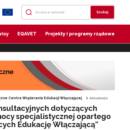
Szukaj
wisy
EQAVET
Projekty i programy rządowe
zne Centra Wspierania Edukacji Włączającej
Aktualności
sultacyjnych dotyczących
y specjalistycznej opartego
ących Edukację Włączającą”