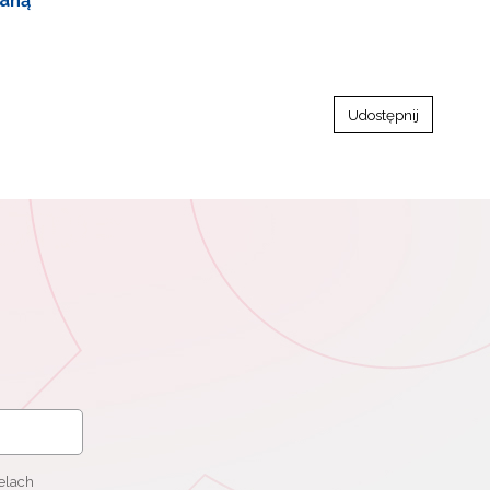
waną
Udostępnij
elach