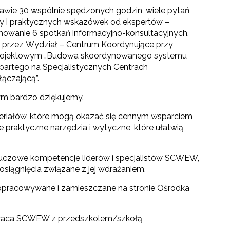
awie 30 wspólnie spędzonych godzin, wiele pytań
zy i praktycznych wskazówek od ekspertów –
owanie 6 spotkań informacyjno-konsultacyjnych,
e przez Wydział – Centrum Koordynujące przy
rojektowym „Budowa skoordynowanego systemu
partego na Specjalistycznych Centrach
ączającą”.
m bardzo dziękujemy.
riałów, które mogą okazać się cennym wsparciem
 praktyczne narzędzia i wytyczne, które ułatwią
kluczowe kompetencje liderów i specjalistów SCWEW,
osiągnięcia związane z jej wdrażaniem.
opracowywane i zamieszczane na stronie Ośrodka
łpraca SCWEW z przedszkolem/szkołą