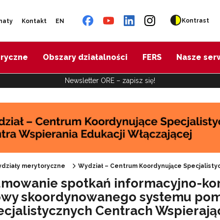
Kontrast
naty
Kontakt
EN
oryczne
Obszary działalności
FERS
Nasze ser
Newsletter ORE – zapisz się!
działy merytoryczne
Wydział – Centrum Koordynujące Specjalistyc
mowanie spotkań informacyjno-kon
wy skoordynowanego systemu pomoc
ecjalistycznych Centrach Wspieraj