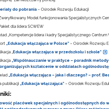
eriały do pobrania
– Ośrodek Rozwoju Edukacji
Zweryfikowany Model funkcjonowania Specjalistycznych Ce
Pakiet dla lidera SCWEW
ład „Kompetencje lidera i kadry Specjalistycznego Centrum
ort
„Edukacja włączająca w Polsce”
– Ośrodek Rozwoju E
ikacja „
Edukacja włączająca w przedszkolu i szkole”
likacja
„Współnauczanie w praktyce – poradnik metodycz
organizujących kształcenie w oddziałach ogólnodostę
ewsletter ORE
wiad
„Edukacja włączająca – jaka i dlaczego? – prof. B
isz się i bądź na bieżąco z najnowszymi informacjami
a publikacji
„Edukacja włączająca”
– Ośrodek Rozwoju Eduk
zkoleniach i programach.
niki:
es e-mail:
owość placówek specjalnych i ogólnodostępnych do w