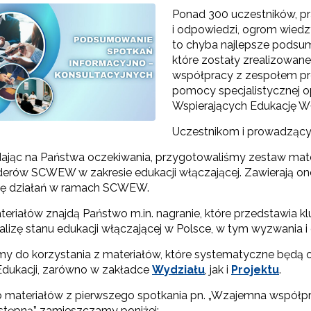
Ponad 300 uczestników, pr
i odpowiedzi, ogrom wied
to chyba najlepsze podsum
które zostały zrealizowan
współpracy z zespołem p
pomocy specjalistycznej o
Wspierających Edukację Wł
Uczestnikom i prowadzący
jąc na Państwa oczekiwania, przygotowaliśmy zestaw mate
iderów SCWEW w zakresie edukacji włączającej. Zawierają one
ję działań w ramach SCWEW.
eriałów znajdą Państwo m.in. nagranie, które przedstawia 
alizę stanu edukacji włączającej w Polsce, w tym wyzwania i 
y do korzystania z materiałów, które systematyczne będą 
dukacji, zarówno w zakładce
Wydziału
, jak i
Projektu
.
 materiałów z pierwszego spotkania pn. „Wzajemna wspó
tępną” zamieszczamy poniżej: