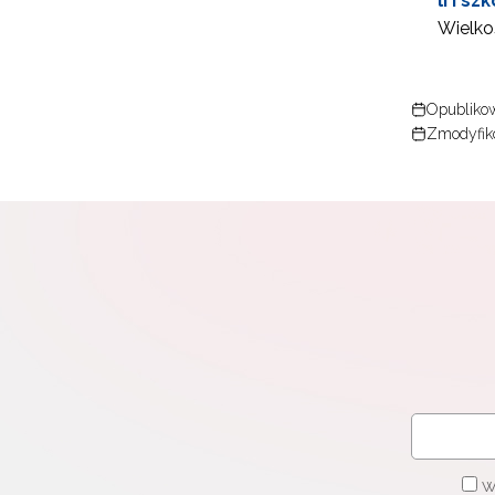
li i s
Wielkoś
W
cel
Opublikow
Zmodyfiko
W