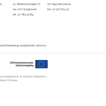
wa
ul. Paderewskiego 77
00-644 Warszawa
05-070 Sulejówek
tel. 22 570 83 00
tel. 22 783 37 84
ioski
Deklaracja dostępności serwisu
zy europejskich w ramach Programu
olska Cyfrowa