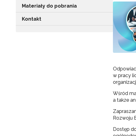
Materiały do pobrania
Kontakt
Odpowiada
w pracy l
organizac
Wśród mat
a także an
Zapraszam
Rozwoju E
Dostęp do
ogólnodos