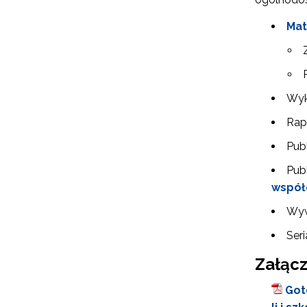
Mat
Wyk
Rap
Publ
Pub
współ
N
Wy
Zap
Seri
o s
Załącz
Adr
Got