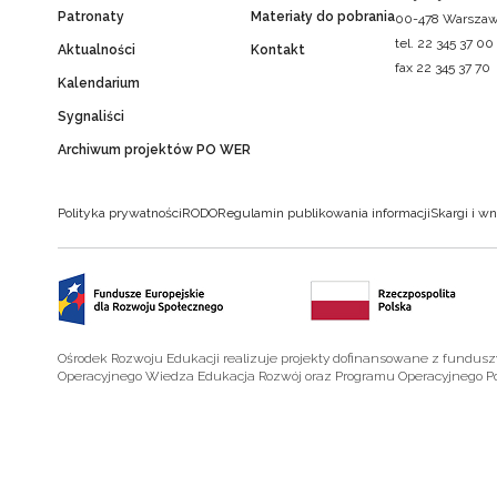
Patronaty
Materiały do pobrania
00-478 Warsza
tel. 22 345 37 00
Aktualności
Kontakt
fax 22 345 37 70
Kalendarium
Sygnaliści
Archiwum projektów PO WER
Polityka prywatności
RODO
Regulamin publikowania informacji
Skargi i wn
Ośrodek Rozwoju Edukacji realizuje projekty dofinansowane z fundus
Operacyjnego Wiedza Edukacja Rozwój oraz Programu Operacyjnego P