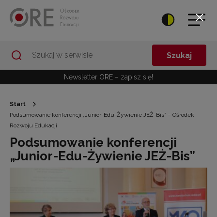
Przejdź do Nawigacji
Przejdź do stopki
Przejdź do treści artykułu
Szukaj
Newsletter ORE – zapisz się!
Start
Podsumowanie konferencji „Junior-Edu-Żywienie JEŻ-Bis” – Ośrodek
Rozwoju Edukacji
Podsumowanie konferencji
„Junior-Edu-Żywienie JEŻ-Bis”