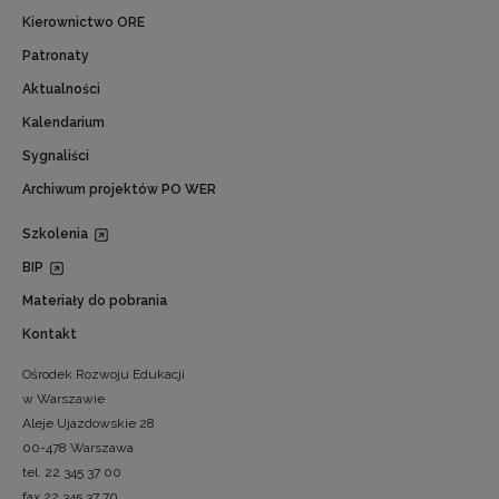
Kierownictwo ORE
Patronaty
Aktualności
Kalendarium
Sygnaliści
Archiwum projektów PO WER
Szkolenia
BIP
Materiały do pobrania
Kontakt
Ośrodek Rozwoju Edukacji
w Warszawie
Aleje Ujazdowskie 28
00-478 Warszawa
tel. 22 345 37 00
fax 22 345 37 70