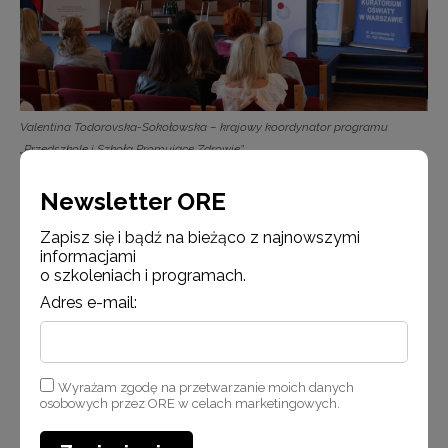
Valentina Todorovska-Sokołowska – krajowy koordynator programu
„Przedszkole i Szkoła Promujące Zdrowie”
Newsletter ORE
Zapisz się i bądź na bieżąco z najnowszymi
informacjami
o szkoleniach i programach.
Adres e-mail:
Wyrażam zgodę na przetwarzanie moich danych
osobowych przez ORE w celach marketingowych.