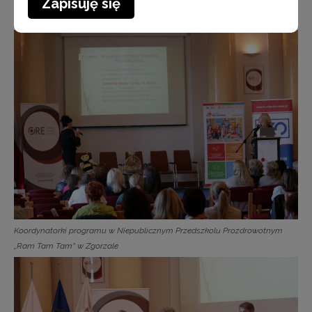
Zapisuję się
Koordynatorki programu w Zespole Szkół Specjalnych w Pęcherach
Łbiskach
Koordynatorki programu w Niepublicznym Przedszkolu Prozdrowotnym
„Ram Tam Tam” w Zgorzale