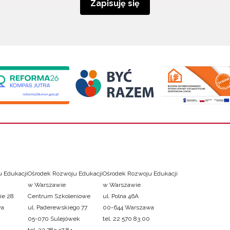
Zapisuję się
 Edukacji
Ośrodek Rozwoju Edukacji
Ośrodek Rozwoju Edukacji
w Warszawie
w Warszawie
ie 28
Centrum Szkoleniowe
ul. Polna 46A
wa
ul. Paderewskiego 77
00-644 Warszawa
05-070 Sulejówek
tel. 22 570 83 00
tel. 22 783 37 84