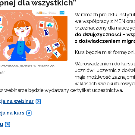
pnej dla wszystkich”
Edukacja o Holokauście"
W ramach projektu Instytu
we współpracy z MEN oraz
przeznaczony dla nauczyci
Wspieranie polityki językowej Rady Europy"
do dwujęzyczności – wsp
z doświadczeniem migrac
ęzyk francuski i frankofonia"
Kurs będzie miał formę onl
Wprowadzeniem do kursu je
://asa.ibe.edu.pl/kurs-w-drodze-do-
uczniów i uczennic z dośw
ci/
mają możliwość zaznajomie
w klasach wielokulturowych
Materiały archiwalne"
 w webinarze będzie wydawany certyfikat uczestnictwa.
cja na webinar
ja na kurs
su