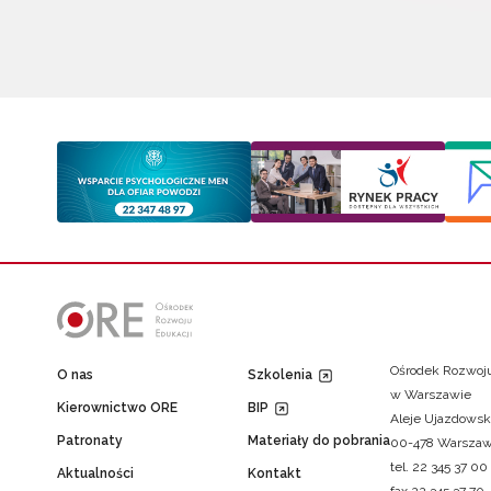
Ośrodek Rozwoju
O nas
Szkolenia
w Warszawie
Kierownictwo ORE
BIP
Aleje Ujazdowsk
Patronaty
Materiały do pobrania
00-478 Warsza
tel. 22 345 37 00
Aktualności
Kontakt
fax 22 345 37 70