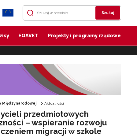
Szukaj
wisy
EQAVET
Projekty i programy rządowe
cy Międzynarodowej
Aktualności
zycieli przedmiotowych
zności – wspieranie rozwoju
czeniem migracji w szkole