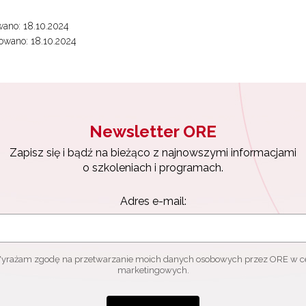
ano: 18.10.2024
ewsletter ORE
owano: 18.10.2024
isz się i bądź na bieżąco z najnowszymi informacjami
zkoleniach i programach.
es e-mail:
Newsletter ORE
yrażam zgodę na przetwarzanie moich danych osobowych przez ORE w
Zapisz się i bądź na bieżąco z najnowszymi informacjami
ach marketingowych.
o szkoleniach i programach.
Zapisuję się
Adres e-mail:
yrażam zgodę na przetwarzanie moich danych osobowych przez ORE w c
marketingowych.