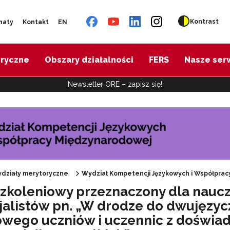
Kontrast
naty
Kontakt
EN
oryczne
Obszary działalności
FERS
Nasze ser
Newsletter ORE – zapisz się!
działy merytoryczne
Wydział Kompetencji Językowych i Współpra
szkoleniowy przeznaczony dla nauc
cjalistów pn. „W drodze do dwujęzyc
 "DELFORT"
owego uczniów i uczennic z doświad
"ECML – Punkt Kontaktowy"