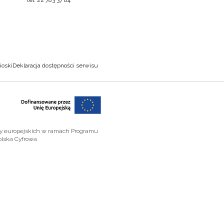
ioski
Deklaracja dostępności serwisu
zy europejskich w ramach Programu
olska Cyfrowa