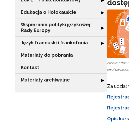
▶
dostę
Edukacja o Holokauście
Rozwiń sekcję "
▶
Wspieranie polityki językowej
Rozwiń sekcję "
▶
Rady Europy
Język francuski i frankofonia
Rozwiń sekcję "J
▶
Materiały do pobrania
Źródło: https
Kontakt
dwujezycznos
Materiały archiwalne
Rozwiń sekcję "
▶
Za udział
Rejestra
Rejestrac
Opis kur