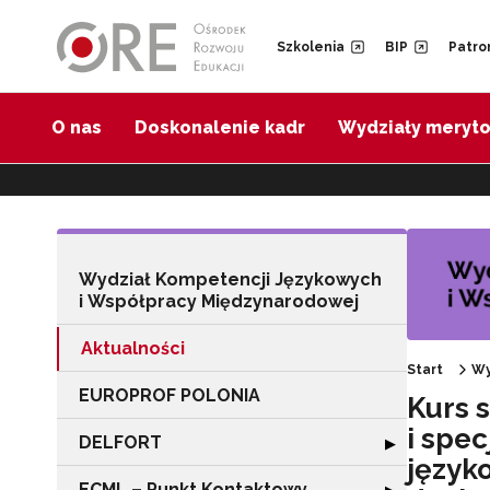
Przejdź do Nawigacji
Przejdź do stopki
Przejdź do treści artykułu
Szkolenia
BIP
Patro
O nas
Doskonalenie kadr
Wydziały meryt
Wydział Kompetencji Językowych
i Współpracy Międzynarodowej
Aktualności
Start
Wy
EUROPROF POLONIA
Kurs 
i spe
DELFORT
Rozwiń sekcję
▶
język
ECML – Punkt Kontaktowy
Rozwiń sekcję 