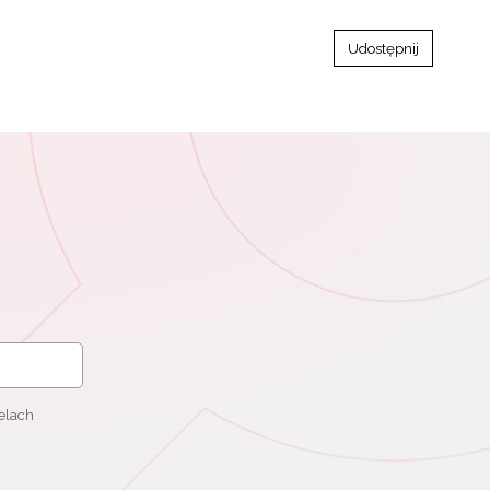
Udostępnij
elach