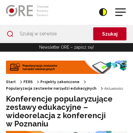
Przejdź do Nawigacji
Przejdź do stopki
Przejdź do treści artykułu
Szukaj
Newsletter ORE – zapisz się!
Start
FERS
Projekty zakończone
Popularyzacja zestawów narzędzi edukacyjnych
Aktualności
Konferencje popularyzujące
zestawy edukacyjne –
wideorelacja z konferencji
w Poznaniu