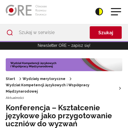
Przejdź do Nawigacji
Przejdź do stopki
Przejdź do treści artykułu
Szukaj
Newsletter ORE – zapisz się!
Start
Wydziały merytoryczne
Wydział Kompetencji Językowych i Współpracy
Międzynarodowej
Aktualności
Konferencja – Kształcenie
językowe jako przygotowanie
uczniów do wyzwań