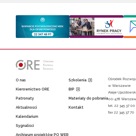
Ośrodek Rozwoju
O nas
Szkolenia
w Warszawie
Kierownictwo ORE
BIP
Aleje Ujazdowsk
Patronaty
Materiały do pobrania
00-478 Warsza
tel. 22 345 37 00
Aktualności
Kontakt
fax 22 345 37 70
Kalendarium
Sygnaliści
Archiwum projektów PO WER