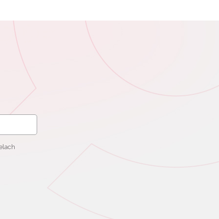
elach