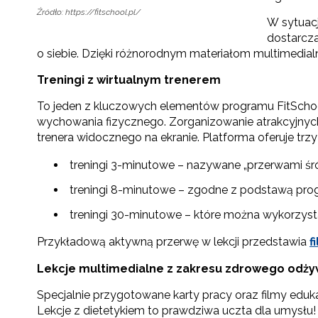
Źródło: https://fitschool.pl/
W sytuacj
dostarcz
o siebie. Dzięki różnorodnym materiałom multimedia
Treningi z wirtualnym trenerem
To jeden z kluczowych elementów programu FitSchoo
wychowania fizycznego. Zorganizowanie atrakcyjny
trenera widocznego na ekranie. Platforma oferuje tr
treningi 3-minutowe – nazywane „przerwami śr
treningi 8-minutowe – zgodne z podstawą pr
treningi 30-minutowe – które można wykorzysta
Przykładową aktywną przerwę w lekcji przedstawia
f
Lekcje multimedialne z zakresu zdrowego odży
Specjalnie przygotowane karty pracy oraz filmy eduk
Lekcje z dietetykiem to prawdziwa uczta dla umysłu! 