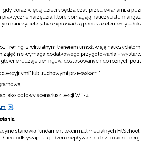
i gdy coraz więcej dzieci spędza czas przed ekranami, a poz
a praktyczne narzędzia, które pomagają nauczycielom anga
lnym nauczyciele łatwo wprowadzą poniższe elementy edukac
l. Treningi z wirtualnym trenerem umożliwiają nauczycielo
ch zajęć nie wymaga dodatkowego przygotowania – wystarcz
zy główne rodzaje treningów, dostosowanych do różnych potr
ódlekcyjnymi” lub „ruchowymi przekąskami”,
ogramową,
ć jako gotowy scenariusz lekcji WF-u.
ilm
.
wiania
acyjne stanowią fundament lekcji multimedialnych FitSchool,
Dzieci odkrywają, jak jedzenie wpływa na ich zdrowie i energ