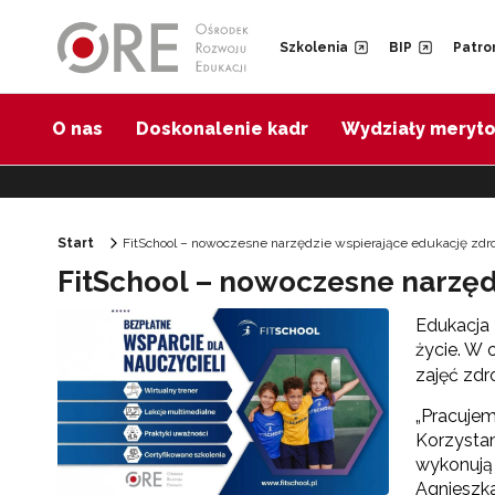
Przejdź do Nawigacji
Przejdź do stopki
Przejdź do treści artykułu
Szkolenia
BIP
Patro
O nas
Doskonalenie kadr
Wydziały meryt
Start
FitSchool – nowoczesne narzędzie wspierające edukację zdr
FitSchool – nowoczesne narzęd
Edukacja 
życie. W 
zajęć zdr
„Pracujem
Korzystam
wykonują 
Agnieszka