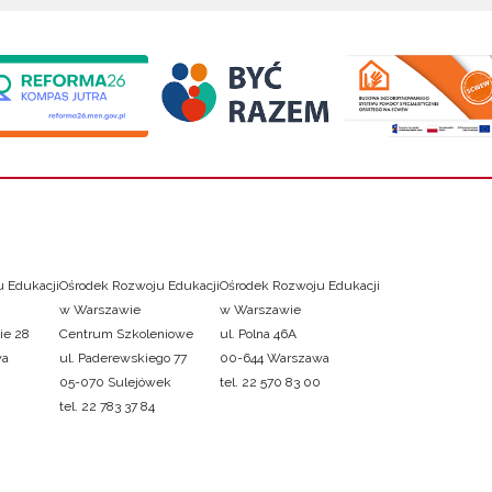
 Edukacji
Ośrodek Rozwoju Edukacji
Ośrodek Rozwoju Edukacji
w Warszawie
w Warszawie
ie 28
Centrum Szkoleniowe
ul. Polna 46A
wa
ul. Paderewskiego 77
00-644 Warszawa
05-070 Sulejówek
tel. 22 570 83 00
tel. 22 783 37 84