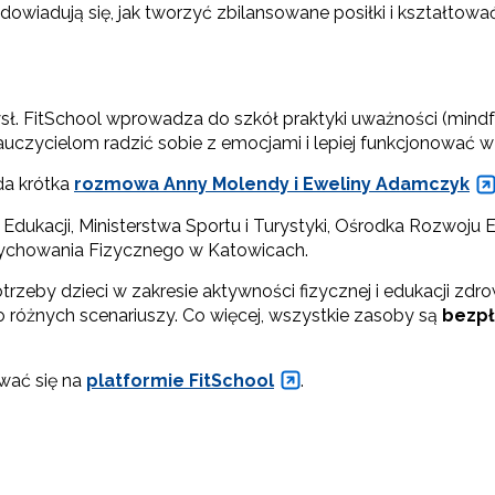
owiadują się, jak tworzyć zbilansowane posiłki i kształtowa
sł. FitSchool wprowadza do szkół praktyki uważności (mindful
auczycielom radzić sobie z emocjami i lepiej funkcjonować 
da krótka
rozmowa Anny Molendy i Eweliny Adamczyk
 Edukacji, Ministerstwa Sportu i Turystyki, Ośrodka Rozwoju
ychowania Fizycznego w Katowicach.
trzeby dzieci w zakresie aktywności fizycznej i edukacji zd
różnych scenariuszy. Co więcej, wszystkie zasoby są
bezpł
wać się na
platformie FitSchool
.