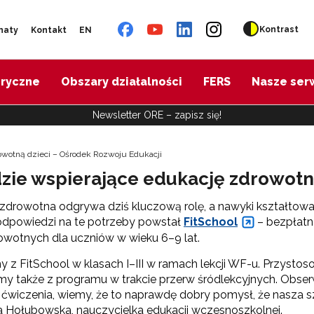
Kontrast
naty
Kontakt
EN
oryczne
Obszary działalności
FERS
Nasze ser
Newsletter ORE – zapisz się!
owotną dzieci – Ośrodek Rozwoju Edukacji
zie wspierające edukację zdrowotn
zdrowotna odgrywa dziś kluczową rolę, a nawyki kształtowa
odpowiedzi na te potrzeby powstał
FitSchool
– bezpłatn
owotnych dla uczniów w wieku 6–9 lat.
y z FitSchool w klasach I–III w ramach lekcji WF-u. Przystos
y także z programu w trakcie przerw śródlekcyjnych. Obser
ćwiczenia, wiemy, że to naprawdę dobry pomysł, że nasza s
 Hołubowska, nauczycielka edukacji wczesnoszkolnej.