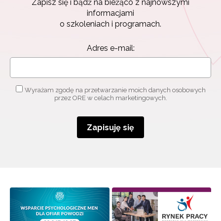
Zapisz się i bądź na bieżąco z najnowszymi
Zapisz się i bądź na bieżąco z najnowszymi
informacjami
informacjami
o szkoleniach i programach.
o szkoleniach i programach.
Adres e-mail:
Adres e-mail:
Wyrażam zgodę na przetwarzanie moich danych
Wyrażam zgodę na przetwarzanie moich danych osobowych
osobowych przez ORE w celach marketingowych.
przez ORE w celach marketingowych.
Zapisuję się
Zapisuję się