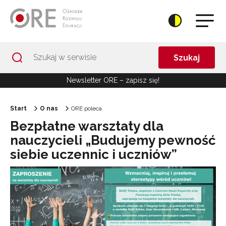
Przejdź do Nawigacji
Przejdź do stopki
Przejdź do treści artykułu
Szukaj
Newsletter ORE – zapisz się!
Start
O nas
ORE poleca
Bezpłatne warsztaty dla
nauczycieli „Budujemy pewność
siebie uczennic i uczniów”