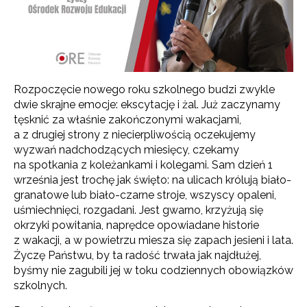
Rozpoczęcie nowego roku szkolnego budzi zwykle
dwie skrajne emocje: ekscytację i żal. Już zaczynamy
tęsknić za właśnie zakończonymi wakacjami,
a z drugiej strony z niecierpliwością oczekujemy
wyzwań nadchodzących miesięcy, czekamy
na spotkania z koleżankami i kolegami. Sam dzień 1
września jest trochę jak święto: na ulicach królują biało-
granatowe lub biało-czarne stroje, wszyscy opaleni,
uśmiechnięci, rozgadani. Jest gwarno, krzyżują się
okrzyki powitania, naprędce opowiadane historie
z wakacji, a w powietrzu miesza się zapach jesieni i lata.
Życzę Państwu, by ta radość trwała jak najdłużej,
byśmy nie zagubili jej w toku codziennych obowiązków
szkolnych.