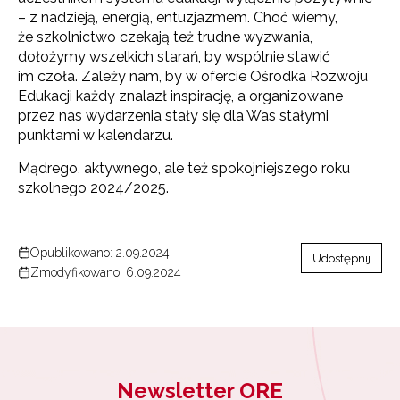
– z nadzieją, energią, entuzjazmem. Choć wiemy,
że szkolnictwo czekają też trudne wyzwania,
dołożymy wszelkich starań, by wspólnie stawić
im czoła. Zależy nam, by w ofercie Ośrodka Rozwoju
Edukacji każdy znalazł inspirację, a organizowane
przez nas wydarzenia stały się dla Was stałymi
punktami w kalendarzu.
Mądrego, aktywnego, ale też spokojniejszego roku
szkolnego 2024/2025.
Newsletter ORE
Zapisz się i bądź na bieżąco z najnowszymi
informacjami
Opublikowano: 2.09.2024
o szkoleniach i programach.
Udostępnij
Zmodyfikowano: 6.09.2024
Adres e-mail:
Wyrażam zgodę na przetwarzanie moich danych
osobowych przez ORE w celach marketingowych.
Newsletter ORE