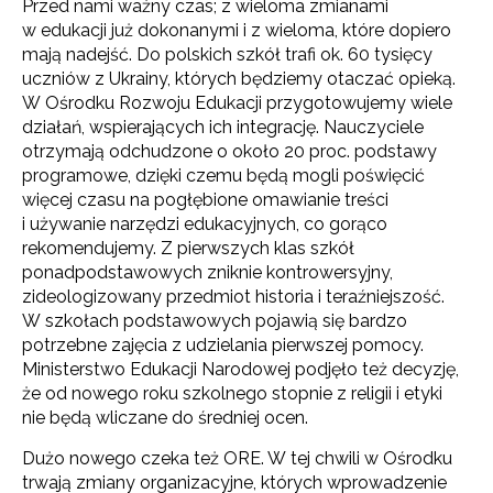
Przed nami ważny czas; z wieloma zmianami
w edukacji już dokonanymi i z wieloma, które dopiero
mają nadejść. Do polskich szkół trafi ok. 60 tysięcy
uczniów z Ukrainy, których będziemy otaczać opieką.
W Ośrodku Rozwoju Edukacji przygotowujemy wiele
działań, wspierających ich integrację. Nauczyciele
otrzymają odchudzone o około 20 proc. podstawy
programowe, dzięki czemu będą mogli poświęcić
więcej czasu na pogłębione omawianie treści
i używanie narzędzi edukacyjnych, co gorąco
rekomendujemy. Z pierwszych klas szkół
ponadpodstawowych zniknie kontrowersyjny,
zideologizowany przedmiot historia i teraźniejszość.
W szkołach podstawowych pojawią się bardzo
potrzebne zajęcia z udzielania pierwszej pomocy.
Ministerstwo Edukacji Narodowej podjęło też decyzję,
że od nowego roku szkolnego stopnie z religii i etyki
nie będą wliczane do średniej ocen.
Dużo nowego czeka też ORE. W tej chwili w Ośrodku
trwają zmiany organizacyjne, których wprowadzenie