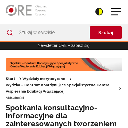
Przejdź do Nawigacji
Przejdź do stopki
Przejdź do treści artykułu
Szukaj
Newsletter ORE – zapisz się!
Start
Wydziały merytoryczne
Wydział – Centrum Koordynujące Specjalistyczne Centra
Wspierania Edukacji Włączającej
Aktualności
Spotkania konsultacyjno-
informacyjne dla
zainteresowanych tworzeniem