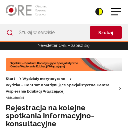
Przejdź do Nawigacji
Przejdź do stopki
Przejdź do treści artykułu
Szukaj
Newsletter ORE – zapisz się!
Start
Wydziały merytoryczne
Wydział – Centrum Koordynujące Specjalistyczne Centra
Wspierania Edukacji Włączającej
Aktualności
Rejestracja na kolejne
spotkania informacyjno-
konsultacyjne