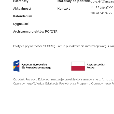
Patronaty
Materiały do pobrania
00-478 Warsza
tel. 22 345 37 00
Aktualności
Kontakt
fax 22 345 37 70
Kalendarium
Sygnaliści
Archiwum projektów PO WER
Polityka prywatności
RODO
Regulamin publikowania informacji
Skargi i wn
Ośrodek Rozwoju Edukacji realizuje projekty dofinansowane z fundus
Operacyjnego Wiedza Edukacja Rozwój oraz Programu Operacyjnego P