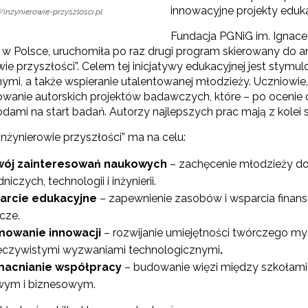
innowacyjne projekty eduk
//inzynierowie-przyszlosci.pl
Fundacja PGNiG im. Ignace
ji w Polsce, uruchomiła po raz drugi program skierowany d
wie przyszłości”. Celem tej inicjatywy edukacyjnej jest stym
nymi, a także wspieranie utalentowanej młodzieży. Uczniowie
zowanie autorskich projektów badawczych, które – po ocenie
dami na start badań. Autorzy najlepszych prac mają z kolei 
nżynierowie przyszłości” ma na celu:
ój zainteresowań naukowych
– zachęcenie młodzieży do 
niczych, technologii i inżynierii.
arcie edukacyjne
– zapewnienie zasobów i wsparcia finanso
cze.
mowanie innowacji
– rozwijanie umiejętności twórczego my
eczywistymi wyzwaniami technologicznymi
.
acnianie współpracy
– budowanie więzi między szkołami,
wym i biznesowym.