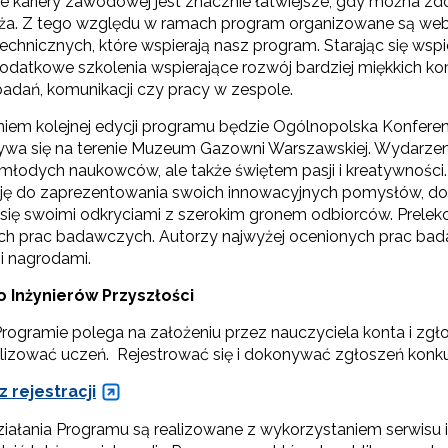
 kariery zawodowej jest znacznie łatwiejsze, gdy można zdob
ża. Z tego względu w ramach program organizowane są webi
technicznych, które wspierają nasz program. Starając się ws
dodatkowe szkolenia wspierające rozwój bardziej miękkich ko
ewsletter ORE
adań, komunikacji czy pracy w zespole.
isz się i bądź na bieżąco z najnowszymi informacjami
iem kolejnej edycji programu będzie Ogólnopolska Konfe
zkoleniach i programach.
ywa się na terenie Muzeum Gazowni Warszawskiej. Wydarzenie 
es e-mail:
 młodych naukowców, ale także świętem pasji i kreatywności
ję do zaprezentowania swoich innowacyjnych pomysłów, dos
ia się swoimi odkryciami z szerokim gronem odbiorców. Prele
ch prac badawczych. Autorzy najwyżej ocenionych prac ba
yrażam zgodę na przetwarzanie moich danych osobowych przez ORE w
i nagrodami.
ach marketingowych.
 Inżynierów Przyszłości
Zapisuję się
rogramie polega na założeniu przez nauczyciela konta i zgłos
alizować uczeń. Rejestrować się i dokonywać zgłoszeń konku
 rejestracji
iałania Programu są realizowane z wykorzystaniem serwisu i