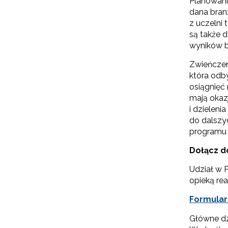
Planowanie
dana bran
z uczelni 
są także 
N
wyników b
Zap
Zwieńczen
o s
która odb
Adr
osiągnięć
mają okaz
i dzielen
do dalszy
W
programu 
cel
Dołącz do
Udział w P
opieką re
Formularz
Główne dz