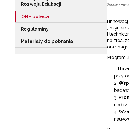
Rozwoju Edukacji
Źródło: https:
ORE poleca
i innowac
„Inżyniero
Regulaminy
i technicz
na zreali
Materiały do pobrania
oraz nagro
Program „I
Rozw
przyrod
Wsp
badaw
Pro
nad rz
Wzm
nauko