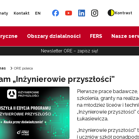
Kontrast
naty
Kontakt
EN
oryczne
Obszary działalności
FERS
Nasze ser
Newsletter ORE – zapisz się!
nas
ORE poleca
am „Inżynierowie przyszłości”
Ośrodek Rozwoju Edukacji"
Pierwsze prace badawcze,
szkolenia, granty na reali
na młodzież liceów i techn
„Inżynierowie przyszłości
Łukasiewicza.
„Inżynierowie przyszłości”
i uczniów szkół ponadpods