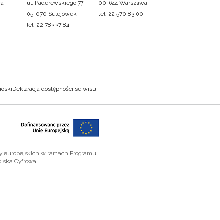
wa
ul. Paderewskiego 77
00-644 Warszawa
05-070 Sulejówek
tel. 22 570 83 00
tel. 22 783 37 84
ioski
Deklaracja dostępności serwisu
zy europejskich w ramach Programu
olska Cyfrowa