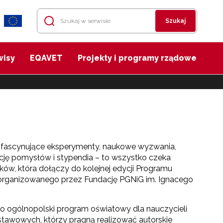
Szukaj
wisy
EQAVET
Projekty i programy rządowe
 fascynujące eksperymenty, naukowe wyzwania,
zację pomysłów i stypendia – to wszystko czeka
ików, która dołączy do kolejnej edycji Programu
” organizowanego przez Fundację PGNiG im. Ignacego
 to ogólnopolski program oświatowy dla nauczycieli
tawowych, którzy pragną realizować autorskie