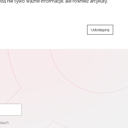
ą nie tylko ważne informacje, ale również artykuły,
Udostępnij
elach