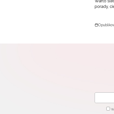
Warto śled
porady, ci
Opublikow
W