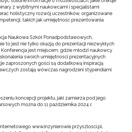
yć solidne informacje o możliwościach, jakie oferuje
nary z wybitnymi naukowcami i specjalistami
pierać holistyczny rozwój uczestników, organizowane
mpetencji, takich jak umiejętność prezentowania
rencja Naukowa Szkół Ponadpodstawowych,
to jest nie tylko okazją do prezentacji niezwykłych
. Konferencja jest miejscem, gdzie młodzi naukowcy
konalenia swoich umiejętności prezentacyjnych
kcje zaproszonych gości są dodatkową inspiracją
dawczych zostają wówczas nagrodzeni stypendiami
zeniu koncepcji projektu, jaki zamierza pod jego
rsowych można do 11 października 2024 r.
nternetowego www.inzynierowie przyszlosci.pl.