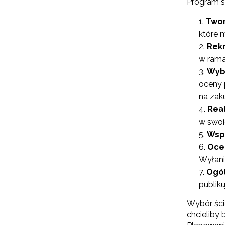
Program s
Twor
które m
Rekr
w rama
Wyb
oceny 
na zak
Real
w swoi
Wsp
Oce
Wyłani
Ogó
publik
Wybór ści
chcieliby 