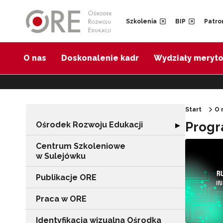
Przejdź do Nawigacji
Przejdź do stopki
Przejdź do treści artykułu
Szkolenia
BIP
Patro
O nas
Doskonalenie kadr
Wydziały meryt
Start
O 
Progr
Ośrodek Rozwoju Edukacji
Rozwiń sekcję "
▶
Centrum Szkoleniowe
w Sulejówku
Publikacje ORE
Praca w ORE
Identyfikacja wizualna Ośrodka