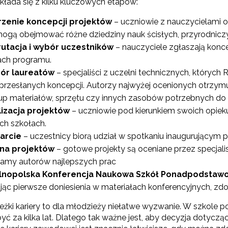
kłada się z kilku kluczowych etapów:
zenie koncepcji projektów
– uczniowie z nauczycielami 
ogą obejmować różne dziedziny nauk ścisłych, przyrodniczych,
utacja i wybór uczestników
– nauczyciele zgłaszają konce
ch programu.
ór laureatów
– specjaliści z uczelni technicznych, któryc
przesłanych koncepcji. Autorzy najwyżej ocenionych otrzymu
up materiałów, sprzętu czy innych zasobów potrzebnych do
izacja projektów
– uczniowie pod kierunkiem swoich opie
ch szkołach.
arcie
– uczestnicy biorą udział w spotkaniu inaugurującym p
na projektów
– gotowe projekty są oceniane przez specjalis
amy autorów najlepszych prac
lnopolska Konferencja Naukowa Szkół Ponadpodsta
ując pierwsze doniesienia w materiałach konferencyjnych, zd
eżki kariery to dla młodzieży niełatwe wyzwanie. W szkole 
być za kilka lat. Dlatego tak ważne jest, aby decyzja dotycz