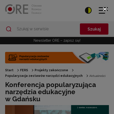
Przejdź do Nawigacji
Przejdź do stopki
Przejdź do treści artykułu
Szukaj
Newsletter ORE – zapisz się!
Start
FERS
Projekty zakończone
Popularyzacja zestawów narzędzi edukacyjnych
Aktualności
Konferencja popularyzująca
narzędzia edukacyjne
w Gdańsku