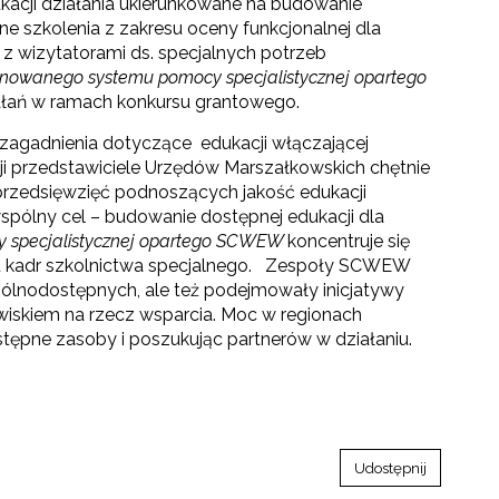
cji działania ukierunkowane na budowanie
 szkolenia z zakresu oceny funkcjonalnej dla
 z wizytatorami ds. specjalnych potrzeb
owanego systemu pomocy specjalistycznej opartego
iałań w ramach konkursu grantowego.
zagadnienia dotyczące edukacji włączającej
ji przedstawiciele Urzędów Marszałkowskich chętnie
i przedsięwzięć podnoszących jakość edukacji
spólny cel – budowanie dostępnej edukacji dla
 specjalistycznej opartego SCWEW
koncentruje się
niu kadr szkolnictwa specjalnego. Zespoły SCWEW
gólnodostępnych, ale też podejmowały inicjatywy
owiskiem na rzecz wsparcia. Moc w regionach
tępne zasoby i poszukując partnerów w działaniu.
Udostępnij