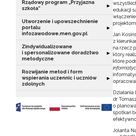
Rządowy program „Przyjazna
wszystkic
Rozwiń sekcję "
▶
szkoła”
edukacji 
włączenie
Utworzenie i upowszechnienie
projektom
portalu
Rozwiń sekcję "
▶
infozawodowe.men.gov.pl
Jan Kosiń
z kierunk
Zindywidualizowane
na rzecz 
i spersonalizowane doradztwo
Rozwiń sekcję 
▶
który rea
metodyczne
które pod
informaty
Rozwijanie metod i form
informaty
wspierania uczennic i uczniów
Rozwiń sekcję "
▶
opracowan
zdolnych
Działania
dr Tomasz
o planowan
spotkań b
efektywnoś
Jolanta N