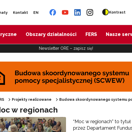
Kontrast
naty
Kontakt
EN
oryczne
Obszary działalności
FERS
Nasze ser
Newsletter ORE – zapisz się!
udowa skoordynowanego systemu pomocy specjalistycznej (SCWEW)"
RS
Projekty realizowane
Budowa skoordynowanego systemu po
Moc w regionach
“Moc w regionach” to tytu
przez Departament Fundusz