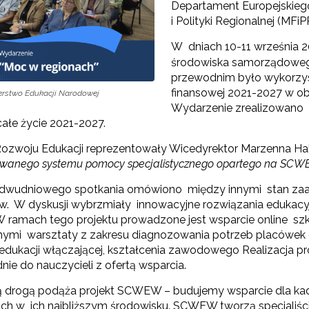
Departament Europejskieg
i Polityki Regionalnej (MFiP
W dniach 10-11 września 20
środowiska samorządowego
przewodnim było wykorzys
finansowej 2021-2027 w obs
terstwo Edukacji Narodowej
Wydarzenie zrealizowano w
Konkurs grantowy edycja V"
całe życie 2021-2027.
ozwoju Edukacji reprezentowały Wicedyrektor Marzenna Habi
Konkurs grantowy edycja IV"
wanego systemu pomocy specjalistycznego opartego na SCW
Konkurs grantowy edycja III"
 dwudniowego spotkania omówiono między innymi stan zaa
. W dyskusji wybrzmiały innowacyjne rozwiązania edukacy
Konkurs grantowy edycja II"
 ramach tego projektu prowadzone jest wsparcie online szkół,
nymi warsztaty z zakresu diagnozowania potrzeb placówek
Konkurs grantowy edycja I"
 edukacji włączającej, kształcenia zawodowego Realizacja p
ie do nauczycieli z ofertą wsparcia.
ą drogą podąża projekt SCWEW – budujemy wsparcie dla kadr
Cyfrowy rozwój oświaty w ZJST"
ch w ich najbliższym środowisku. SCWEW tworzą specjaliści 