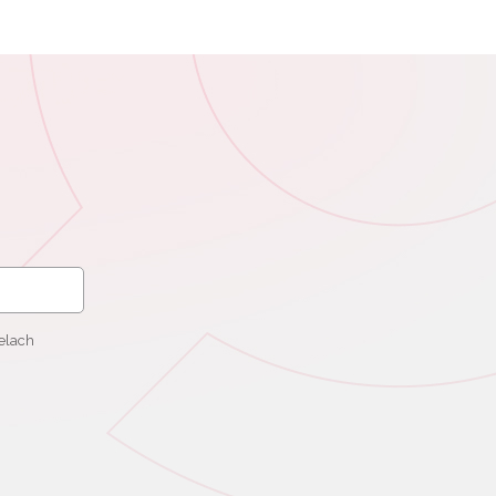
elach