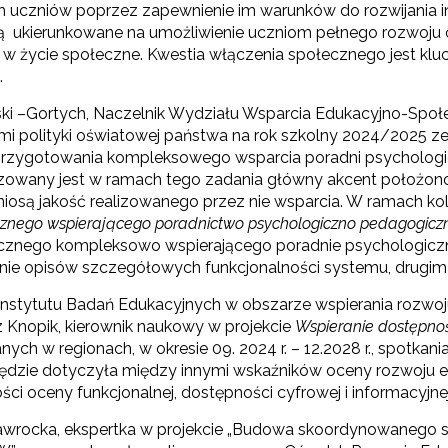
h uczniów poprzez zapewnienie im warunków do rozwijania i
Rządowy program „Przyjazna szkoła”"
są ukierunkowane na umożliwienie uczniom pełnego rozwoju o
 w życie społeczne. Kwestia włączenia społecznego jest kl
.
Utworzenie i upowszechnienie portalu infozawodowe.men.gov.pl"
ski –Gortych, Naczelnik Wydziału Wsparcia Edukacyjno-Sp
ami polityki oświatowej państwa na rok szkolny 2024/2025 z
przygotowania kompleksowego wsparcia poradni psychologi
"Zindywidualizowane i spersonalizowane doradztwo metodyczne"
lizowany jest w ramach tego zadania główny akcent położon
niosą jakość realizowanego przez nie wsparcia. W ramach ko
cznego wspierającego poradnictwo psychologiczno pedagogicz
cznego kompleksowo wspierającego poradnie psychologicz
Rozwijanie metod i form wspierania uczennic i uczniów zdolnych"
ie opisów szczegółowych funkcjonalności systemu, drugim – 
 Instytutu Badań Edukacyjnych w obszarze wspierania rozwoj
 Knopik, kierownik naukowy w projekcie
Wspieranie dostępnośc
ych w regionach, w okresie 09. 2024 r. – 12.2028 r., spotka
ędzie dotyczyła między innymi wskaźników oceny rozwoju e
ci oceny funkcjonalnej, dostępności cyfrowej i informacyjnej
awrocka, ekspertka w projekcie „Budowa skoordynowanego 