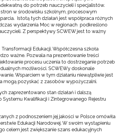
dekwatną do potrzeb nauczycieli i specjalistów.
h stron w środowisku szkolnym, procesowym
arcia. Istotą tych działań jest współpraca różnych
odczas wydarzenia Moc w regionach podkreślono
nauczycieli. Z perspektywy SCWEW jest to ważny
Transformacji Edukacji. Współczesna szkoła
rdzo ważne. Pozwala na prezentowanie treści
jektowanie procesu uczenia to dostrzeganie potrzeb
widualnych możliwości. SCWEWy doskonale
ktowanie. Wsparciem w tym działaniu niewątpliwie jest
arcia mogą pozyskać z zasobów wypożyczalni.
ch zaprezentowano stan działań i dalszą
Systemu Kwalifikacji i Zintegrowanego Rejestru
towo-językowego (CLIL)"
iązanych z podnoszeniem jej jakości w Polsce omówiła
sterstwie Edukacji Narodowej. W swoim wystąpieniu
rego celem jest zwiększanie szans edukacyjnych