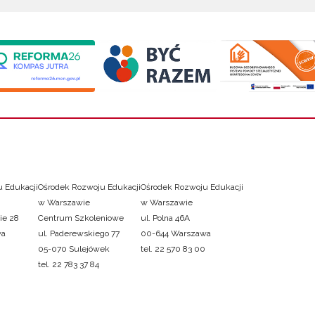
 Edukacji
Ośrodek Rozwoju Edukacji
Ośrodek Rozwoju Edukacji
w Warszawie
w Warszawie
ie 28
Centrum Szkoleniowe
ul. Polna 46A
wa
ul. Paderewskiego 77
00-644 Warszawa
05-070 Sulejówek
tel. 22 570 83 00
tel. 22 783 37 84