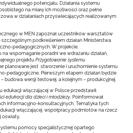
ndywidualnego potencjału. Działania systemu
sobistego na miarę ich możliwości oraz pełne
uczowa w działaniach przyświecających realizowanym
ołecznego w MEN zapoznał uczestników warsztatów
e szczególnym podkreśleniem działań Ministerstwa
czno-pedagogicznych. W projekcie,
o na wspomaganie poradni we wdrażaniu działań,
lejnego projektu
Przygotowanie systemu
ne
planowane jest stworzenie i uruchomienie systemu
no-pedagogiczne. Pierwszym etapem działań będzie
budowa wersji testowej, a kolejnym – produkcyjnej.
u edukacji włączającej w Polsce przedstawił
i edukacji dla dzieci i młodzieży
. Poinformował
niach informacyjno-konsultacyjnych, Tematyka tych
dukacji włączającej, współpracy podmiotów na rzecz
 oświaty.
systemu pomocy specjalistycznej opartego