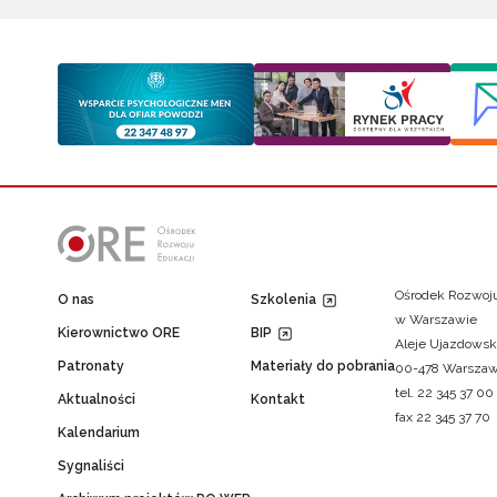
Ośrodek Rozwoju
O nas
Szkolenia
w Warszawie
Kierownictwo ORE
BIP
Aleje Ujazdowsk
Patronaty
Materiały do pobrania
00-478 Warsza
tel. 22 345 37 00
Aktualności
Kontakt
fax 22 345 37 70
Kalendarium
Sygnaliści