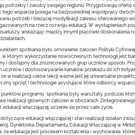
ją potrzeby i zasoby swojego regionu. Przygotowują ofertę a
ć tego wsparcia polega na bezpośredniej współpracy dwóc
E-materiały wspierające kształcenie kompetencji zawodowych"
aniu potrzeb i bieżącej modyfikacji zakresu oferowanego wsp
gażowanych na rzecz rozwoju edukacji. W wystąpieniach p
resariuszy, wskazując między innymi placówki doskonalenia 
Odbiór zaawansowanych technologicznie e-materiałów i gier"
działaniach.
nktem spotkania było omówienie założeń Polityki Cyfrowej 
e, w którym wykorzystanie nowoczesnych technologii jest ba
Opracowanie i przetestowanie modelu branżowej szkoły ćwiczeń (BSĆ)"
jny i dostępny dla zróżnicowanych grup uczniów sposób. Pro
h uczniów i dostosowywanie kanałów przekazu do ich indy
 że w realizacji celów lekcji ważne jest jej uniwersalne proje
tyczny sprzęt i technologie asystujące, które odbiorcy wsp
"Pilotażowe wdrożenie modułowych e-podręczników"
punktów programu spotkania były warsztaty, podczas który
wę realizacji głównych założeń w obszarach Zintegrowanego 
ji ,edukacji włączającej, uczenie się przez całe życie.
"Rozwój kompetencji dydaktycznych zintegrowanego kształcenia przedmio
dotyczące edukacji włączającej i stan realizacji działań zw
Neroj, Dyrektorka Departamentu Edukacji Włączającej w Mini
ła, że edukacja jest procesem kształcenia i wychowania, któ