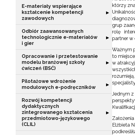
którzy zna
E-materiały wspierające
Unikalnoś
kształcenie kompetencji
Rozwiń sekcję "
▶
zawodowych
diagnozow
grup zaan
Odbiór zaawansowanych
rolę inte
technologicznie e-materiałów
Rozwiń sekcję "
▶
partner w 
i gier
Ważnym pu
Opracowanie i przetestowanie
to miejsc
modelu branżowej szkoły
Rozwiń sekcję "
▶
w atrakcy
ćwiczeń (BSĆ)
wszystkic
rozumieją,
Pilotażowe wdrożenie
specjalis
Rozwiń sekcję 
▶
modułowych e-podręczników
Jednym z 
Rozwój kompetencji
perspekty
dydaktycznych
Kwalifikac
zintegrowanego kształcenia
Rozwiń sekcję 
▶
przedmiotowo-językowego
Założenia 
(CLIL)
Elżbieta 
podkreśli