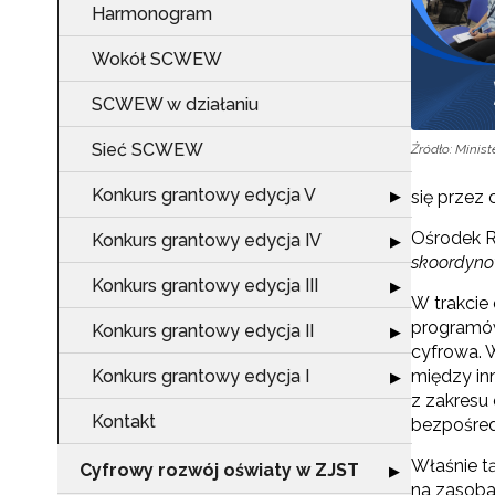
Harmonogram
Wokół SCWEW
SCWEW w działaniu
Sieć SCWEW
Źródło: Minis
Konkurs grantowy edycja V
Rozwiń sekcję "
▶
się przez 
Ośrodek R
Konkurs grantowy edycja IV
Rozwiń sekcję "
▶
skoordyno
Konkurs grantowy edycja III
Rozwiń sekcję "
▶
W trakcie
programów
Konkurs grantowy edycja II
Rozwiń sekcję "
▶
cyfrowa. W
Konkurs grantowy edycja I
między in
Rozwiń sekcję "
▶
z zakresu
Kontakt
bezpośredn
Właśnie t
Cyfrowy rozwój oświaty w ZJST
Rozwiń sekcję "
▶
na zasoba