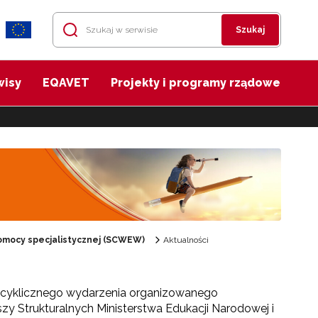
Szukaj
wisy
EQAVET
Projekty i programy rządowe
mocy specjalistycznej (SCWEW)
Aktualności
ł cyklicznego wydarzenia organizowanego
y Strukturalnych Ministerstwa Edukacji Narodowej i