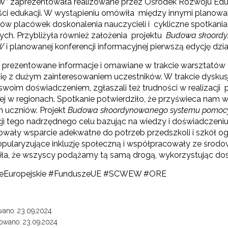
 zaprezentowała realizowane przez Ośrodek Rozwoju Eduka
ci edukacji. W wystąpieniu omówiła między innymi planowane
ów placówek doskonalenia nauczycieli i cykliczne spotkania
ych. Przybliżyła również założenia projektu
Budowa skoordyn
W
i planowanej konferencji informacyjnej pierwszą edycję dz
 prezentowane informacje i omawiane w trakcie warsztatów 
się z dużym zainteresowaniem uczestników. W trakcie dyskus
ię swoim doświadczeniem, zgłaszali też trudności w realizacj
ej w regionach. Spotkanie potwierdziło, że przyświeca nam w
h uczniów. Projekt
Budowa skoordynowanego systemu pomocy
acji tego nadrzędnego celu bazując na wiedzy i doświadcze
owały wsparcie adekwatne do potrzeb przedszkoli i szkół o
popularyzujące inkluzję społeczną i współpracowały ze środ
iła, że wszyscy podążamy tą samą drogą, wykorzystując dos
eEuropejskie #FunduszeUE #SCWEW #ORE
ano: 23.09.2024
owano: 23.09.2024