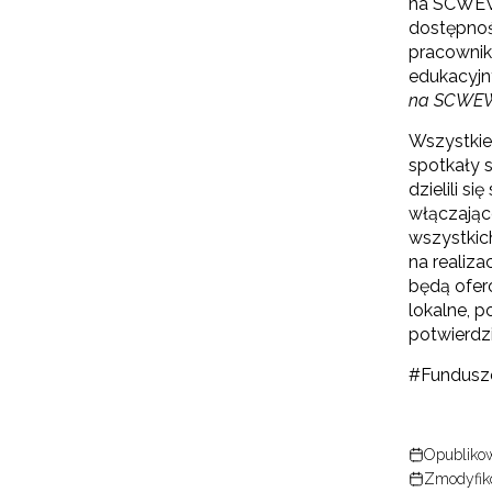
na SCWEW”
dostępnoś
pracownik
edukacyjn
na SCWE
Wszystkie
spotkały 
dzielili s
włączając
wszystkic
na realiz
będą ofer
lokalne, 
potwierdz
#Fundusz
Opublikow
Zmodyfik