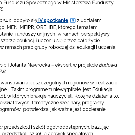
o Funduszu Społecznego w Ministerstwa Funduszy
R).
24 r. odbyło się
IV spotkanie
z udziałem
, MEN, MFiPR, ORE, IBE, którego tematem
tanie funduszy unijnych w ramach perspektywy
zarze edukacji i uczeniu się przez całe życie.
 ramach prac grupy roboczej ds. edukacji i uczenia
b i Jolanta Nawrocka – ekspert w projekcie
Budowa
EW.
wansowania poszczególnych regionów w realizację
jne. Takim programem niewątpliwie jest Edukacja
 w których brakuje nauczycieli. Kolejne działania to,
 oświatowych, tematyczne webinary, programy
rogramów potwierdza, jak ważne jest docieranie
 przedszkoli i szkół ogólnodostępnych, bazując
przedszkoli, szkół, placówek specjalnych,