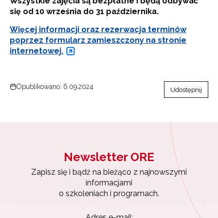
Wszystkie zajęcia są bezpłatne i będą odbywać
się od 10 września do 31 października.
Więcej informacji oraz rezerwacja terminów
poprzez formularz zamieszczony na stronie
internetowej.
Newsletter ORE
Opublikowano: 6.09.2024
Udostępnij
Zapisz się i bądź na bieżąco z najnowszymi
informacjami
o szkoleniach i programach.
Adres e-mail:
Newsletter ORE
Wyrażam zgodę na przetwarzanie moich danych
Zapisz się i bądź na bieżąco z najnowszymi
osobowych przez ORE w celach marketingowych.
informacjami
o szkoleniach i programach.
Zapisuję się
Adres e-mail: