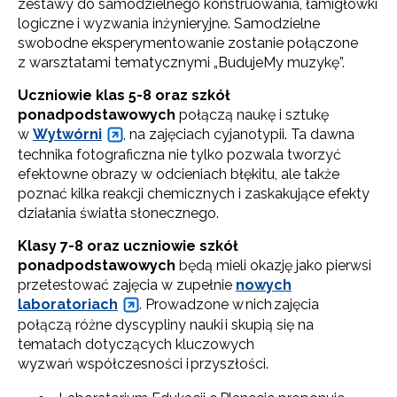
zestawy do samodzielnego konstruowania, łamigłówki
logiczne i wyzwania inżynieryjne. Samodzielne
swobodne eksperymentowanie zostanie połączone
z warsztatami tematycznymi „BudujeMy muzykę”.
Uczniowie klas 5-8 oraz szkół
ponadpodstawowych
połączą naukę i sztukę
w
Wytwórni
, na zajęciach cyjanotypii. Ta dawna
technika fotograficzna nie tylko pozwala tworzyć
efektowne obrazy w odcieniach błękitu, ale także
poznać kilka reakcji chemicznych i zaskakujące efekty
działania światła słonecznego.
Klasy 7-8 oraz uczniowie szkół
ponadpodstawowych
będą mieli okazję jako pierwsi
przetestować zajęcia w zupełnie
nowych
laboratoriach
. Prowadzone w nich zajęcia
połączą różne dyscypliny nauki i skupią się na
tematach dotyczących kluczowych
wyzwań współczesności i przyszłości.