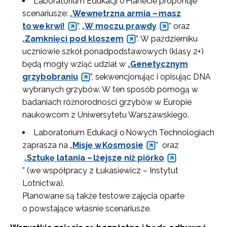
Laboratorium Edukacji o Planecie proponuje
scenariusze: „
Wewnętrzna armia – masz
to we krwi!
”, „
W moczu prawdy
” oraz
„
Zamknięci pod kloszem
”. W październiku
uczniowie szkół ponadpodstawowych (klasy 2+)
będą mogły wziąć udział w „
Genetycznym
grzybobraniu
”, sekwencjonując i opisując DNA
wybranych grzybów. W ten sposób pomogą w
badaniach różnorodności grzybów w Europie
naukowcom z Uniwersytetu Warszawskiego.
Laboratorium Edukacji o Nowych Technologiach
zaprasza na „
Misję w Kosmosie
” oraz
„
Sztukę latania – lżejsze niż piórko
” (we współpracy z Łukasiewicz – Instytut
Lotnictwa).
Planowane są także testowe zajęcia oparte
o powstające właśnie scenariusze.