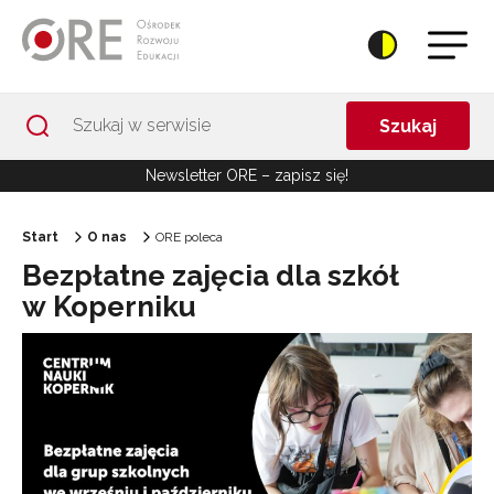
Przejdź do Nawigacji
Przejdź do stopki
Przejdź do treści artykułu
Szukaj
Newsletter ORE – zapisz się!
Start
O nas
ORE poleca
Bezpłatne zajęcia dla szkół
w Koperniku