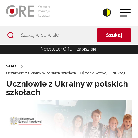
Przejdź do Nawigacji
Przejdź do stopki
Przejdź do treści artykułu
Szukaj
Newsletter ORE – zapisz się!
Start
Uczniowie z Ukrainy w polskich szkołach – Ośrodek Rozwoju Edukacji
Uczniowie z Ukrainy w polskich
szkołach