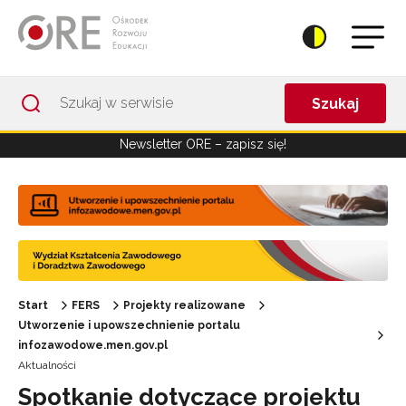
Przejdź do Nawigacji
Przejdź do stopki
Przejdź do treści artykułu
Szukaj
Newsletter ORE – zapisz się!
Start
FERS
Projekty realizowane
Utworzenie i upowszechnienie portalu
infozawodowe.men.gov.pl
Aktualności
Spotkanie dotyczące projektu