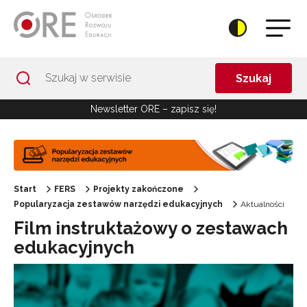
Przejdź do Nawigacji
Przejdź do stopki
Przejdź do treści artykułu
Szukaj
Newsletter ORE – zapisz się!
Start
FERS
Projekty zakończone
Popularyzacja zestawów narzędzi edukacyjnych
Aktualności
Film instruktażowy o zestawach
edukacyjnych