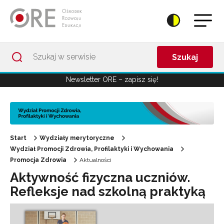
Przejdź do Nawigacji
Przejdź do stopki
Przejdź do treści artykułu
Szukaj
Newsletter ORE – zapisz się!
Start
Wydziały merytoryczne
Wydział Promocji Zdrowia, Profilaktyki i Wychowania
Promocja Zdrowia
Aktualności
Aktywność fizyczna uczniów.
Refleksje nad szkolną praktyką