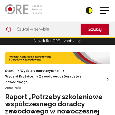
Przejdź do Nawigacji
Przejdź do stopki
Przejdź do treści artykułu
Szukaj
Newsletter ORE – zapisz się!
Start
Wydziały merytoryczne
Wydział Kształcenia Zawodowego i Doradztwa
Zawodowego
Aktualności
Raport „Potrzeby szkoleniowe
współczesnego doradcy
zawodowego w nowoczesnej