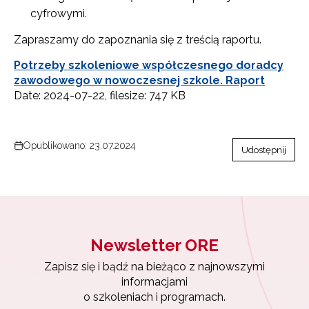
cyfrowymi.
Zapraszamy do zapoznania się z treścią raportu.
Potrzeby szkoleniowe współczesnego doradcy
zawodowego w nowoczesnej szkole. Raport
Date: 2024-07-22, filesize: 747 KB
Newsletter ORE
Zapisz się i bądź na bieżąco z najnowszymi
Opublikowano: 23.07.2024
Udostępnij
informacjami
o szkoleniach i programach.
Adres e-mail:
Newsletter ORE
Wyrażam zgodę na przetwarzanie moich danych
osobowych przez ORE w celach marketingowych.
Zapisz się i bądź na bieżąco z najnowszymi
informacjami
Zapisuję się
o szkoleniach i programach.