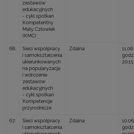
zestawów
edukacyjnych
- cykl spotkań
Kompetentny
Mały Człowiek
(KMC)
68.
Sieci współpracy
Zdalna
11.06
i samokształcenia
godz.
ukierunkowanych
20:15
na popularyzację
i wdrożenie
zestawów
edukacyjnych
- cykl spotkań
Kompetencje
przyrodnicze
67.
Sieci współpracy
Zdalna
10.06
i samokształcenia
godz.
ukierunkowanych
19:00