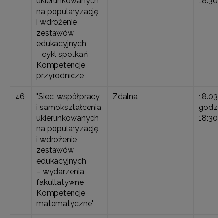
ukierunkowanych
18:30
na popularyzację
i wdrożenie
zestawów
edukacyjnych
- cykl spotkań
Kompetencje
przyrodnicze
46
"Sieci współpracy
Zdalna
18.03
i samokształcenia
godz.
ukierunkowanych
18:30
na popularyzację
i wdrożenie
zestawów
edukacyjnych
– wydarzenia
fakultatywne
Kompetencje
matematyczne"