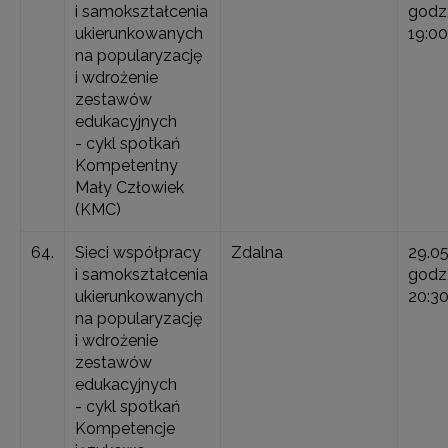
i samokształcenia
godz.
ukierunkowanych
19:00
na popularyzację
i wdrożenie
zestawów
edukacyjnych
- cykl spotkań
Kompetentny
Mały Człowiek
(KMC)
64.
Sieci współpracy
Zdalna
29.0
i samokształcenia
godz.
ukierunkowanych
20:3
na popularyzację
i wdrożenie
zestawów
edukacyjnych
- cykl spotkań
Kompetencje