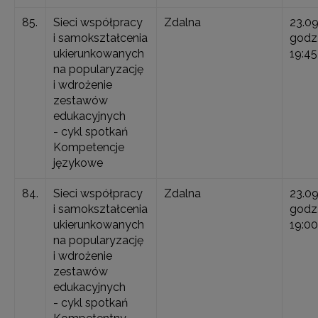
85.
Sieci współpracy
Zdalna
23.0
i samokształcenia
godz.
ukierunkowanych
19:45
na popularyzację
i wdrożenie
zestawów
edukacyjnych
- cykl spotkań
Kompetencje
językowe
84.
Sieci współpracy
Zdalna
23.0
i samokształcenia
godz.
ukierunkowanych
19:00
na popularyzację
i wdrożenie
zestawów
edukacyjnych
- cykl spotkań