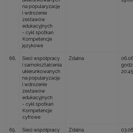
na popularyzację
i wdrożenie
zestawów
edukacyjnych
- cykl spotkań
Kompetencje
językowe
66.
Sieci współpracy
Zdalna
06.0
i samokształcenia
godz.
ukierunkowanych
20:4
na popularyzację
i wdrożenie
zestawów
edukacyjnych
- cykl spotkań
Kompetencje
cyfrowe
65.
Sieci współpracy
Zdalna
03.0