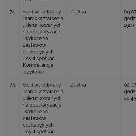
74.
Sieci współpracy
Zdalna
09.0
i samokształcenia
godz.
ukierunkowanych
19:45
na popularyzację
i wdrożenie
zestawów
edukacyjnych
- cykl spotkań
Kompetencje
językowe
73.
Sieci współpracy
Zdalna
02.07
i samokształcenia
godz.
ukierunkowanych
20:4
na popularyzację
i wdrożenie
zestawów
edukacyjnych
- cykl spotkań