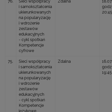
76.
Sieci współpracy
Zdalna
18.07
i samokształcenia
godz.
ukierunkowanych
20:4
na popularyzację
i wdrożenie
zestawów
edukacyjnych
- cykl spotkań
Kompetencje
cyfrowe
75.
Sieci współpracy
Zdalna
16.07
i samokształcenia
godz.
ukierunkowanych
19:45
na popularyzację
i wdrożenie
zestawów
edukacyjnych
- cykl spotkań
Kompetencje
językowe