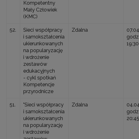
Kompetentny
Mały Człowiek
(KMC)
52.
Sieci współpracy
Zdalna
07.0
i samokształcenia
godz.
ukierunkowanych
19:30
na popularyzację
i wdrożenie
zestawów
edukacyjnych
- cykl spotkań
Kompetencje
przyrodnicze
51.
"Sieci współpracy
Zdalna
04.0
i samokształcenia
godz.
ukierunkowanych
20:4
na popularyzację
i wdrożenie
zestawów