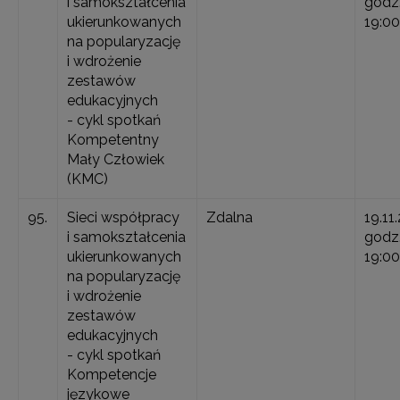
i samokształcenia
godz.
ukierunkowanych
19:00
na popularyzację
i wdrożenie
zestawów
edukacyjnych
- cykl spotkań
Kompetentny
Mały Człowiek
(KMC)
95.
Sieci współpracy
Zdalna
19.11
i samokształcenia
godz.
ukierunkowanych
19:00
na popularyzację
i wdrożenie
zestawów
edukacyjnych
- cykl spotkań
Kompetencje
językowe