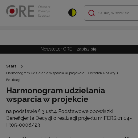
Przejdź do Nawigacji
Przejdź do stopki
Przejdź do treści artykułu
Newsletter ORE – zapisz się!
Start
Harmonogram udzielania wsparcia w projekcie – Ośrodek Rozwoju
Edukacji
Harmonogram udzielania
wsparcia w projekcie
na podstawie § 3 ust.4 Podstawowe obowiązki
Beneficjenta Decyzji o realizacji projektu nr. FERS.01.04-
IP.05-0008/23