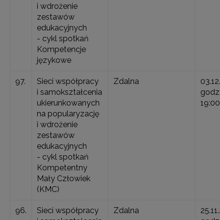
i wdrożenie
zestawów
edukacyjnych
- cykl spotkań
Kompetencje
językowe
97.
Sieci współpracy
Zdalna
03.12
i samokształcenia
godz.
ukierunkowanych
19:00
na popularyzację
i wdrożenie
zestawów
edukacyjnych
- cykl spotkań
Kompetentny
Mały Człowiek
(KMC)
96.
Sieci współpracy
Zdalna
25.11