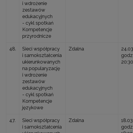
i wdrożenie
zestawów
edukacyjnych
- cykl spotkań
Kompetencje
przyrodnicze
48.
Sieci współpracy
Zdalna
24.0
i samokształcenia
godz.
ukierunkowanych
20:3
na popularyzację
i wdrożenie
zestawów
edukacyjnych
- cykl spotkań
Kompetencje
językowe
47.
Sieci współpracy
Zdalna
18.03
i samokształcenia
godz.