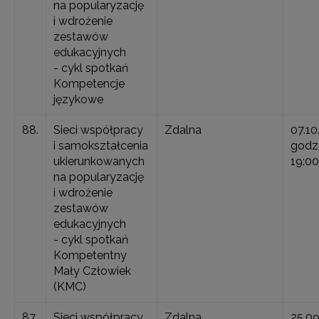
na popularyzację
i wdrożenie
zestawów
edukacyjnych
- cykl spotkań
Kompetencje
językowe
88.
Sieci współpracy
Zdalna
07.10
i samokształcenia
godz.
ukierunkowanych
19:00
na popularyzację
i wdrożenie
zestawów
edukacyjnych
- cykl spotkań
Kompetentny
Mały Człowiek
(KMC)
87.
Sieci współpracy
Zdalna
25.0