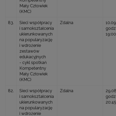
Kompetentny
Mały Człowiek
(KMC)
83.
Sieci współpracy
Zdalna
10.09
i samokształcenia
godz.
ukierunkowanych
19:00
na popularyzację
i wdrożenie
zestawów
edukacyjnych
- cykl spotkań
Kompetentny
Mały Człowiek
(KMC)
82.
Sieci współpracy
Zdalna
29.0
i samokształcenia
godz.
ukierunkowanych
20:4
na popularyzację
i wdrożenie