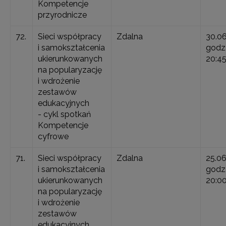
Kompetencje
przyrodnicze
72.
Sieci współpracy
Zdalna
30.0
i samokształcenia
godz.
ukierunkowanych
20:4
na popularyzację
i wdrożenie
zestawów
edukacyjnych
- cykl spotkań
Kompetencje
cyfrowe
71.
Sieci współpracy
Zdalna
25.0
i samokształcenia
godz.
ukierunkowanych
20:0
na popularyzację
i wdrożenie
zestawów
edukacyjnych