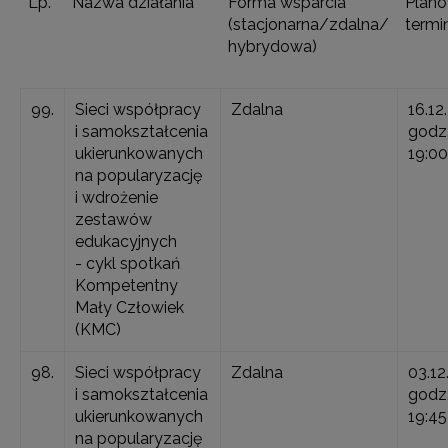
Lp.
Nazwa działania
Forma wsparcia
Plan
(stacjonarna/zdalna/
termin
hybrydowa)
99.
Sieci współpracy
Zdalna
16.12
i samokształcenia
godz.
ukierunkowanych
19:00
na popularyzację
i wdrożenie
zestawów
edukacyjnych
- cykl spotkań
Kompetentny
Mały Człowiek
(KMC)
98.
Sieci współpracy
Zdalna
03.12
i samokształcenia
godz.
ukierunkowanych
19:45
na popularyzację