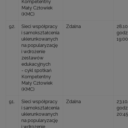
Kompetentny
Mały Człowiek
(KMC)
92.
Sieci współpracy
Zdalna
28.10
i samokształcenia
godz.
ukierunkowanych
19:00
na popularyzację
i wdrożenie
zestawów
edukacyjnych
- cykl spotkań
Kompetentny
Mały Człowiek
(KMC)
91.
Sieci współpracy
Zdalna
23.10
i samokształcenia
godz.
ukierunkowanych
20:4
na popularyzację
i wdrożenie