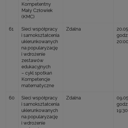
Kompetentny
Mały Człowiek
(KMC)
61
Sieci współpracy
Zdalna
20.0
i samokształcenia
godz.
ukierunkowanych
20:0
na popularyzację
i wdrożenie
zestawów
edukacyjnych
– cykl spotkań
Kompetencje
matematyczne
60
Sieci współpracy
Zdalna
09.0
i samokształcenia
godz.
ukierunkowanych
19:30
na popularyzację
i wdrożenie