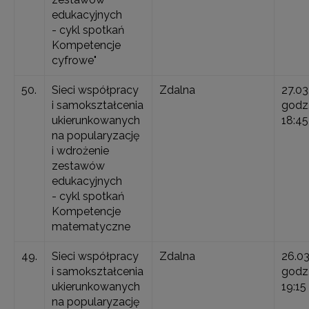
edukacyjnych
- cykl spotkań
Kompetencje
cyfrowe"
50.
Sieci współpracy
Zdalna
27.03
i samokształcenia
godz.
ukierunkowanych
18:45
na popularyzację
i wdrożenie
zestawów
edukacyjnych
- cykl spotkań
Kompetencje
matematyczne
49.
Sieci współpracy
Zdalna
26.0
i samokształcenia
godz.
ukierunkowanych
19:15
na popularyzację