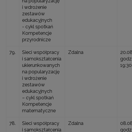
na popularyzację
i wdrożenie
zestawów
edukacyjnych
- cykl spotkań
Kompetencje
przyrodnicze
79.
Sieci współpracy
Zdalna
20.0
i samokształcenia
godz.
ukierunkowanych
19:30
na popularyzację
i wdrożenie
zestawów
edukacyjnych
– cykl spotkań
Kompetencje
matematyczne
78.
Sieci współpracy
Zdalna
08.0
i samokształcenia
godz.