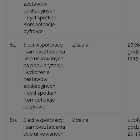
zestawów
edukacyjnych
- cykl spotkań
Kompetencje
cyfrowe
81.
Sieci współpracy
Zdalna
27.08
i samokształcenia
godz.
ukierunkowanych
17:15
na popularyzację
i wdrożenie
zestawów
edukacyjnych
- cykl spotkań
Kompetencje
językowe
80.
Sieci współpracy
Zdalna
27.08
i samokształcenia
godz.
ukierunkowanych
20:4