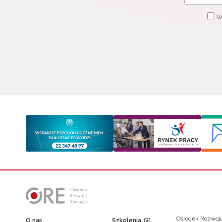
W
Ośrodek Rozwoju
O nas
Szkolenia