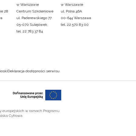
w Warszawie
w Warszawie
ie 28
Centrum Szkoleniowe
ul. Polna 46A
wa
ul. Paderewskiego 77
00-644 Warszawa
05-070 Sulejówek
tel. 22 570 83 00
tel. 22 783 37 84
ioski
Deklaracja dostępności serwisu
zy europejskich w ramach Programu
olska Cyfrowa