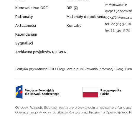
w Warszawie
Kierownictwo ORE
BIP
Aleje Ujazdowsk
Patronaty
Materiały do pobrania
00-478 Warsza
tel. 22 345 37 00
Aktualności
Kontakt
fax 22 345 37 70
Kalendarium
Sygnaliści
Archiwum projektów PO WER
Polityka prywatności
RODO
Regulamin publikowania informacji
Skargi i wn
Ośrodek Rozwoju Edukacji realizuje projekty dofinansowane z fundus
Operacyjnego Wiedza Edukacja Rozwój oraz Programu Operacyjnego P