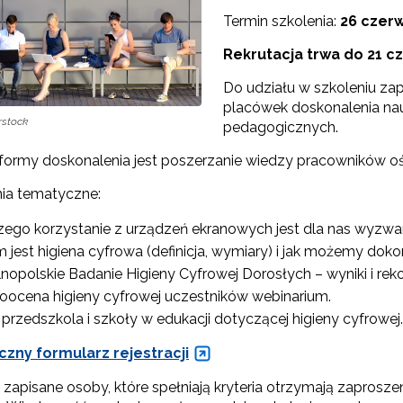
Termin szkolenia:
26 czerw
"Rekomendowane programy profilaktyczne"
Rekrutacja trwa do 21 cz
Do udziału w szkoleniu z
Programy i projekty Wydziału"
placówek doskonalenia nau
rstock
pedagogicznych.
"Program wychowawczo-profilaktyczny szkoły"
 formy doskonalenia jest poszerzanie wiedzy pracowników ośw
Materiały do pobrania"
ia tematyczne:
zego korzystanie z urządzeń ekranowych jest dla nas wyzw
 jest higiena cyfrowa (definicja, wymiary) i jak możemy dok
nopolskie Badanie Higieny Cyfrowej Dorosłych – wyniki i re
ocena higieny cyfrowej uczestników webinarium.
 przedszkola i szkoły w edukacji dotyczącej higieny cyfrowej.
czny formularz rejestracji
zapisane osoby, które spełniają kryteria otrzymają zaprosze