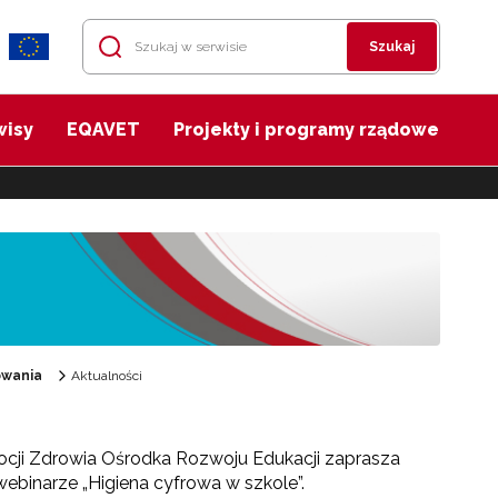
Szukaj
wisy
EQAVET
Projekty i programy rządowe
owania
Aktualności
mocji Zdrowia Ośrodka Rozwoju Edukacji zaprasza
webinarze
„Higiena cyfrowa w szkole”.