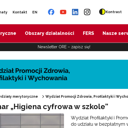
Kontrast
naty
Kontakt
EN
oryczne
Obszary działalności
FERS
Nasze ser
Newsletter ORE – zapisz się!
działy merytoryczne
Wydział Promocji Zdrowia, Profilaktyki i Wych
ar „Higiena cyfrowa w szkole”
"Promocja Zdrowia"
Wydział Profilaktyki i Pro
do udziału w bezpłatnym 
Edukacja zdrowotna"