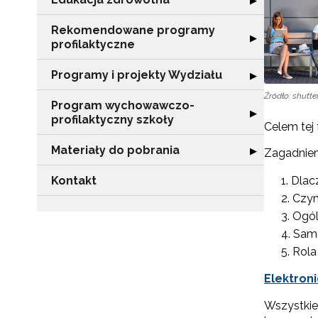
▶
Rekomendowane programy
Rozwiń sekcję 
▶
profilaktyczne
Programy i projekty Wydziału
Rozwiń sekcję "
▶
Źródło: shutte
Program wychowawczo-
Rozwiń sekcję 
▶
profilaktyczny szkoły
Celem tej
Materiały do pobrania
Rozwiń sekcję "
▶
Zagadnien
Kontakt
Dlac
Czym
Ogól
Samo
Rola
Elektroni
Wszystkie 