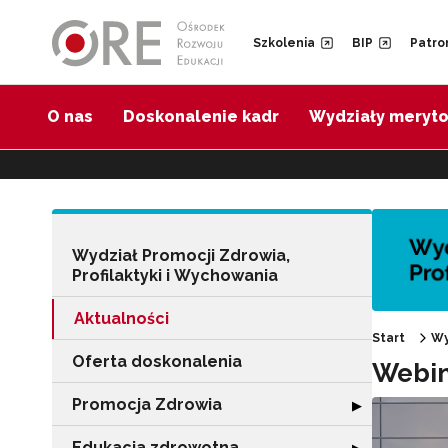
Przejdź do Nawigacji
Przejdź do stopki
Przejdź do treści artykułu
Szkolenia
BIP
Patro
O nas
Doskonalenie kadr
Wydziały meryt
Wydział Promocji Zdrowia,
Profilaktyki i Wychowania
Aktualności
Start
Wy
Oferta doskonalenia
Webin
Promocja Zdrowia
Rozwiń sekcję 
▶
Edukacja zdrowotna
Rozwiń sekcję "