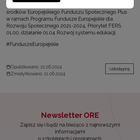
współfinansowanego przez Unię Europejską w ramach
środków Europejskiego Funduszu Społecznego Plus
w ramach Programu Fundusze Europejskie dla
Rozwoju Społecznego 2021-2024, Priorytet FERS
01.00, działanie 01.04 Rozwój systemu edukacji.
#FunduszeEuropejskie
Opublikowano: 21.06.2024
Udostępnij
Zmodyfikowano: 21.06.2024
Newsletter ORE
Zapisz się i bądź na bieżąco z najnowszymi
informacjami
o szkoleniach i programach.