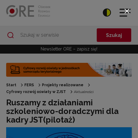
Przejdź do Nawigacji
Przejdź do stopki
Przejdź do treści artykułu
Szukaj
Newsletter ORE – zapisz się!
Start
FERS
Projekty realizowane
Cyfrowy rozwój oświaty w ZJST
Aktualności
Ruszamy z działaniami
szkoleniowo-doradczymi dla
kadry JST(pilotaż)