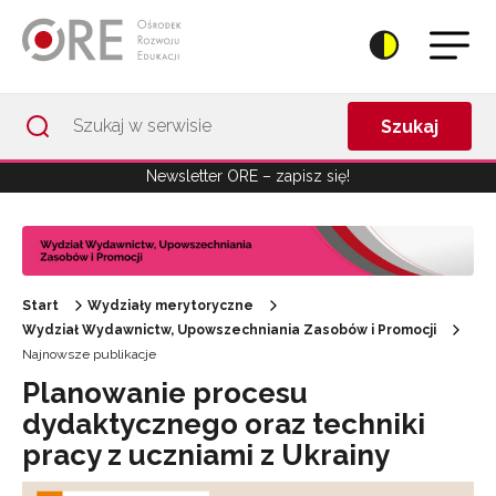
Przejdź do Nawigacji
Przejdź do stopki
Przejdź do treści artykułu
Szukaj
Newsletter ORE – zapisz się!
Start
Wydziały merytoryczne
Wydział Wydawnictw, Upowszechniania Zasobów i Promocji
Najnowsze publikacje
Planowanie procesu
dydaktycznego oraz techniki
pracy z uczniami z Ukrainy