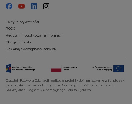
Polityka prywatności
RODO
Regulamin publikowania informacji
Skargi i wnioski
Deklaracja dostępności serwisu
Ośrodek Rozwoju Edukacji realizuje projekty dofinansowane z funduszy
europejskich w ramach Programu Operacyjnego Wiedza Edukacja
Rozwój oraz Programu Operacyjnego Polska Cyfrowa