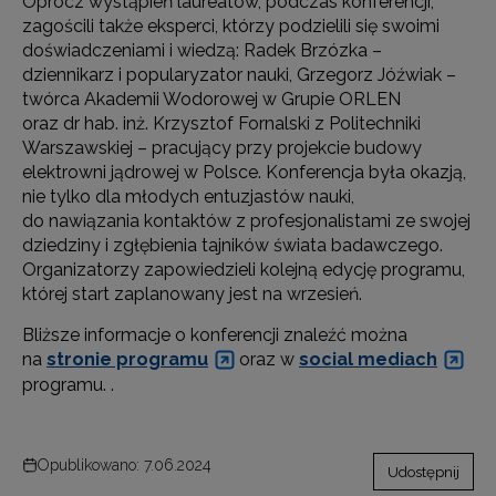
Oprócz wystąpień laureatów, podczas konferencji,
zagościli także eksperci, którzy podzielili się swoimi
doświadczeniami i wiedzą: Radek Brzózka –
dziennikarz i popularyzator nauki, Grzegorz Jóźwiak –
twórca Akademii Wodorowej w Grupie ORLEN
oraz dr hab. inż. Krzysztof Fornalski z Politechniki
Warszawskiej – pracujący przy projekcie budowy
elektrowni jądrowej w Polsce. Konferencja była okazją,
nie tylko dla młodych entuzjastów nauki,
do nawiązania kontaktów z profesjonalistami ze swojej
dziedziny i zgłębienia tajników świata badawczego.
Organizatorzy zapowiedzieli kolejną edycję programu,
której start zaplanowany jest na wrzesień.
Bliższe informacje o konferencji znaleźć można
na
stronie programu
oraz w
social mediach
programu. .
Opublikowano: 7.06.2024
Udostępnij