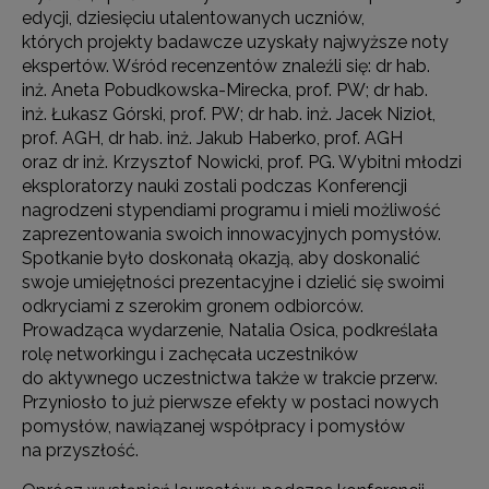
edycji, dziesięciu utalentowanych uczniów,
których projekty badawcze uzyskały najwyższe noty
ekspertów. Wśród recenzentów znaleźli się: dr hab.
inż. Aneta Pobudkowska-Mirecka, prof. PW; dr hab.
inż. Łukasz Górski, prof. PW; dr hab. inż. Jacek Nizioł,
prof. AGH, dr hab. inż. Jakub Haberko, prof. AGH
oraz dr inż. Krzysztof Nowicki, prof. PG. Wybitni młodzi
eksploratorzy nauki zostali podczas Konferencji
nagrodzeni stypendiami programu i mieli możliwość
zaprezentowania swoich innowacyjnych pomysłów.
Spotkanie było doskonałą okazją, aby doskonalić
swoje umiejętności prezentacyjne i dzielić się swoimi
odkryciami z szerokim gronem odbiorców.
Prowadząca wydarzenie, Natalia Osica, podkreślała
rolę networkingu i zachęcała uczestników
do aktywnego uczestnictwa także w trakcie przerw.
Przyniosło to już pierwsze efekty w postaci nowych
pomysłów, nawiązanej współpracy i pomysłów
na przyszłość.