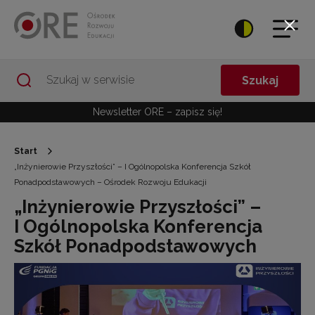
Przejdź do Nawigacji
Przejdź do stopki
Przejdź do treści artykułu
Szukaj
Newsletter ORE – zapisz się!
Start
„Inżynierowie Przyszłości” – I Ogólnopolska Konferencja Szkół
Ponadpodstawowych – Ośrodek Rozwoju Edukacji
„Inżynierowie Przyszłości” –
I Ogólnopolska Konferencja
Szkół Ponadpodstawowych