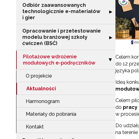
Odbiór zaawansowanych
technologicznie e-materiałów
Rozwiń sekcję "
▶
i gier
Opracowanie i przetestowanie
modelu branżowej szkoły
Rozwiń sekcję "
▶
ćwiczeń (BSĆ)
Pilotażowe wdrożenie
Celem kon
Zwiń sekcję "P
▶
modułowych e-podręczników
do 12 prze
języka pol
O projekcie
Ideą konk
Aktualności
modułow
Celem pil
Harmonogram
do
pracy
Materiały do pobrania
w procesie
Do udział
Kontakt
na terenie