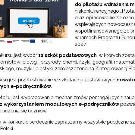
do pilotażu wdrażania
niekonkurencyjnego „Pilo
Odbiór zaawansowanych technologicznie e-materiałów i gier"
oraz opracowanie założe
wspierających nowoczesne 
współfinansowanego ze śr
Opracowanie i przetestowanie modelu branżowej szkoły ćwiczeń (BSĆ)"
w ramach Programu Fundus
2027.
kursu jest wybór
12 szkół podstawowych
, w których zos
ilotażowe wdrożenie modułowych e-podręczników"
dmiotów: biologii, przyrody, chemii, fizyki, geografii, matematy
skiego, muzyki i plastyki, zamieszczone na Zintegrowanej Pl
ursu jest przetestowanie w szkołach podstawowych
nowato
ych e-podręczników
.
otażu jest wypracowanie mechanizmów pomagających naucz
 z wykorzystaniem modułowych e-podręczników
pozwal
 uczenia się uczniów.
u w konkursie serdecznie zapraszamy wszystkie publiczne 
 Polski