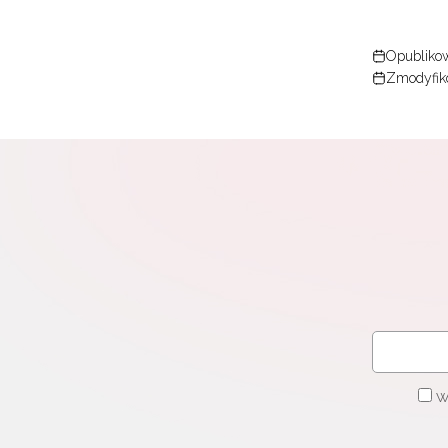
Opublikow
Zmodyfik
W