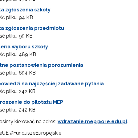
ta zgłoszenia szkoły
ewsletter ORE
ć pliku:
94 KB
ta zgłoszenia przedmiotu
isz się i bądź na bieżąco z najnowszymi informacjami
zkoleniach i programach.
ć pliku:
95 KB
es e-mail:
teria wyboru szkoły
ć pliku:
489 KB
otne postanowienia porozumienia
yrażam zgodę na przetwarzanie moich danych osobowych przez ORE w
ć pliku:
654 KB
ach marketingowych.
owiedzi na najczęściej zadawane pytania
Zapisuję się
ć pliku:
242 KB
roszenie do pilotażu MEP
ć pliku:
242 KB
rosimy kierować na adres:
wdrazanie.mep@ore.edu.pl
.
eUE #FunduszeEuropejskie