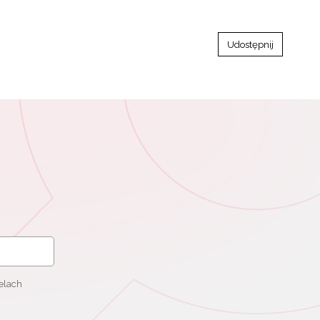
Udostępnij
elach