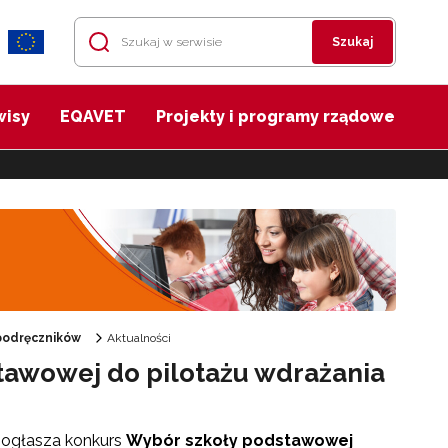
Szukaj
wisy
EQAVET
Projekty i programy rządowe
podręczników
Aktualności
tawowej do pilotażu wdrażania
 ogłasza konkurs
Wybór szkoły podstawowej