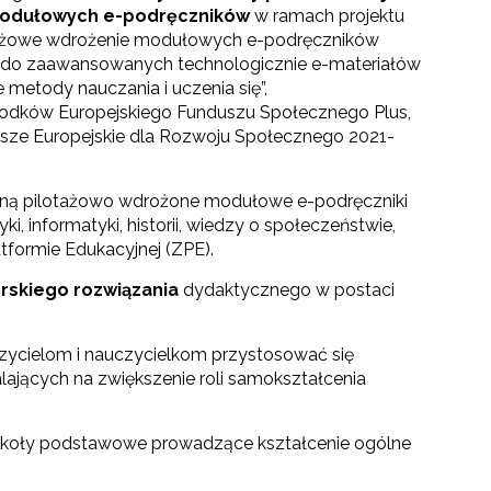
 modułowych e-podręczników
w ramach projektu
tażowe wdrożenie modułowych e-podręczników
ń do zaawansowanych technologicznie
e-materiałów
metody nauczania i uczenia się”,
odków Europejskiego Funduszu Społecznego Plus,
ze Europejskie dla Rozwoju Społecznego 2021-
taną pilotażowo wdrożone modułowe e-podręczniki
ki, informatyki, historii, wiedzy o społeczeństwie,
atformie Edukacyjnej (ZPE).
rskiego rozwiązania
dydaktycznego w postaci
ycielom i nauczycielkom przystosować się
ających na zwiększenie roli samokształcenia
szkoły podstawowe prowadzące kształcenie ogólne