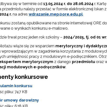
dbywa się w terminie od
13.05.2024 r. do 28.06.2024
r. Kart
a przedmiotu należy przesłać w formie elektronicznej (skan
"Rozwój kompetencji dydaktycznych zintegrowanego kształcenia przedmio
024 r.
na adres
wdrazanie.mep@ore.edu.pl
.
nkursu zostaną opublikowane na stronie internetowej ORE do
wane o wynikach konkursu e-mailowo.
Rządowy program „Przyjazna szkoła”"
dzie trwał przez jeden rok szkolny –
2024/2025, tj. od 01 wr
pilotażu wiąże się ze wsparciem
merytoryczny i dydaktyc
Utworzenie i upowszechnienie portalu infozawodowe.men.gov.pl"
u
wprowadzającym w zagadnienia korzystania z modułowych
cych umiejętność pracy z modułowym e-podręcznikiem. Otrz
ekspertem merytorycznym
z danego
przedmiotu
oraz w
kacji modułowych e-podręczników
.
"Zindywidualizowane i spersonalizowane doradztwo metodyczne"
enty konkursowe
ulamin konkursu
Rozwijanie metod i form wspierania uczennic i uczniów zdolnych"
ć pliku:
747 KB
r umowy darowizny
ć pliku:
678 KB