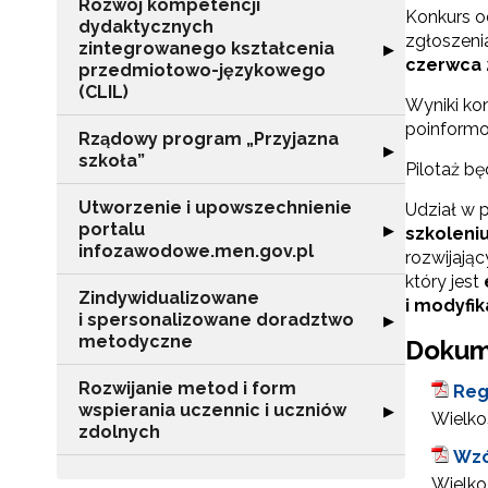
Rozwój kompetencji
Konkurs o
dydaktycznych
zgłoszeni
zintegrowanego kształcenia
Rozwiń sekcję 
▶
czerwca 2
przedmiotowo-językowego
(CLIL)
Wyniki ko
poinformo
Rządowy program „Przyjazna
Rozwiń sekcję "
▶
szkoła”
Pilotaż bę
Utworzenie i upowszechnienie
Udział w 
portalu
Rozwiń sekcję "
▶
szkoleni
infozawodowe.men.gov.pl
rozwijają
który jest
Zindywidualizowane
i modyfi
i spersonalizowane doradztwo
Rozwiń sekcję 
▶
metodyczne
Dokum
Rozwijanie metod i form
Reg
wspierania uczennic i uczniów
Rozwiń sekcję "
▶
Wielkoś
zdolnych
Wzó
Wielkoś