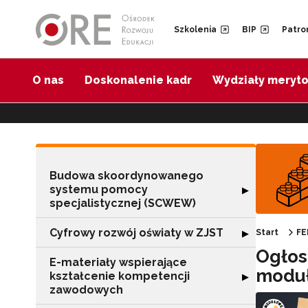
Przejdź do Nawigacji
Przejdź do stopki
Przejdź do treści artykułu
Szkolenia
BIP
Patro
O nas
Doskonalenie kadr
Wydziały meryt
Budowa skoordynowanego
systemu pomocy
Rozwiń sekcję 
▶
specjalistycznej (SCWEW)
Cyfrowy rozwój oświaty w ZJST
Rozwiń sekcję "
▶
Start
FE
Ogłos
E-materiały wspierające
moduł
kształcenie kompetencji
Rozwiń sekcję "
▶
zawodowych