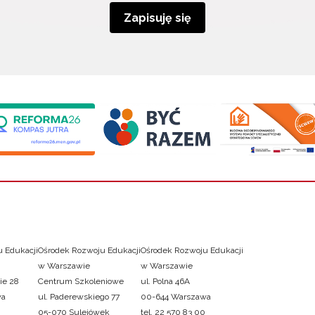
Zapisuję się
 Edukacji
Ośrodek Rozwoju Edukacji
Ośrodek Rozwoju Edukacji
w Warszawie
w Warszawie
ie 28
Centrum Szkoleniowe
ul. Polna 46A
wa
ul. Paderewskiego 77
00-644 Warszawa
05-070 Sulejówek
tel. 22 570 83 00