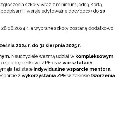
ę zgłoszenia szkoły wraz z minimum jedną Kartą
 z podpisami i wersje edytowalne doc/docx) do
10
towo-językowego (CLIL)"
 28.06.2024 r., a wybrane szkoły zostaną dodatkowo
ześnia 2024 r. do 31 sierpnia 2025 r
.
znym
. Nauczyciele wezmą udział w
kompleksowym
 e-podręczników i ZPE oraz
warsztatach
ymają też stałe
indywidualne wsparcie mentora
,
sparcie z
wykorzystania ZPE
w zakresie
tworzenia