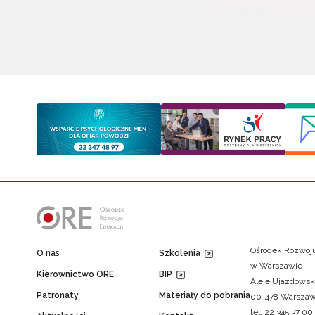
Ośrodek Rozwoju
O nas
Szkolenia
w Warszawie
Kierownictwo ORE
BIP
Aleje Ujazdowsk
Patronaty
Materiały do pobrania
00-478 Warsza
tel. 22 345 37 00