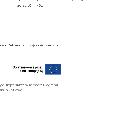
tel. 22 783 37 84
ioski
Deklaracja dostępności serwisu
zy europejskich w ramach Programu
olska Cyfrowa