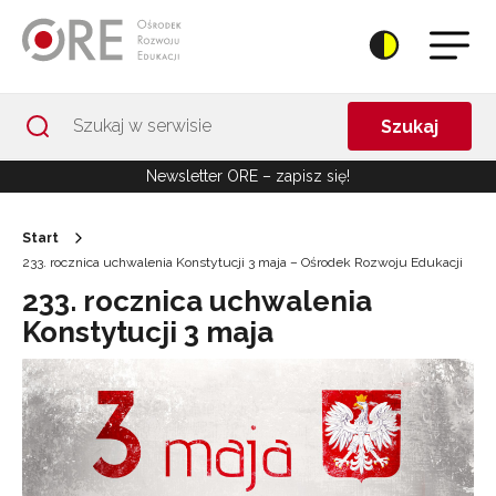
Przejdź do Nawigacji
Przejdź do stopki
Przejdź do treści artykułu
Szukaj
Newsletter ORE – zapisz się!
Start
233. rocznica uchwalenia Konstytucji 3 maja – Ośrodek Rozwoju Edukacji
233. rocznica uchwalenia
Konstytucji 3 maja