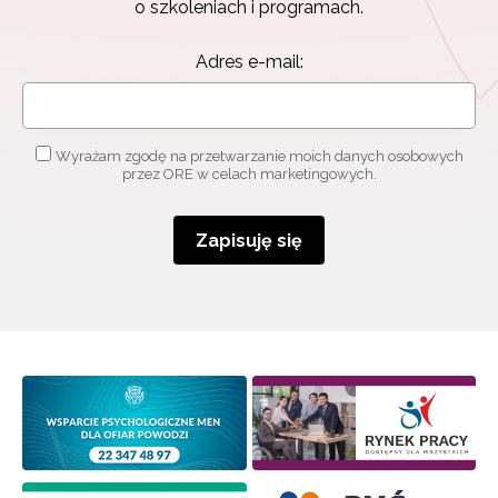
o szkoleniach i programach.
Adres e-mail:
Wyrażam zgodę na przetwarzanie moich danych osobowych
przez ORE w celach marketingowych.
Newsletter ORE
Zapisuję się
Zapisz się i bądź na bieżąco z najnowszymi
informacjami
o szkoleniach i programach.
Adres e-mail:
Wyrażam zgodę na przetwarzanie moich danych
osobowych przez ORE w celach marketingowych.
Zapisuję się