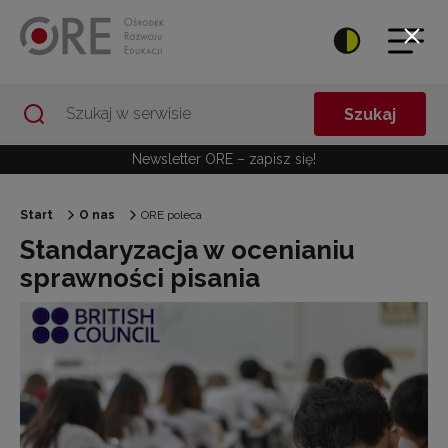
Przejdź do Nawigacji
Przejdź do stopki
Przejdź do treści artykułu
Szukaj
Newsletter ORE – zapisz się!
Start
O nas
ORE poleca
Standaryzacja w ocenianiu
sprawności pisania