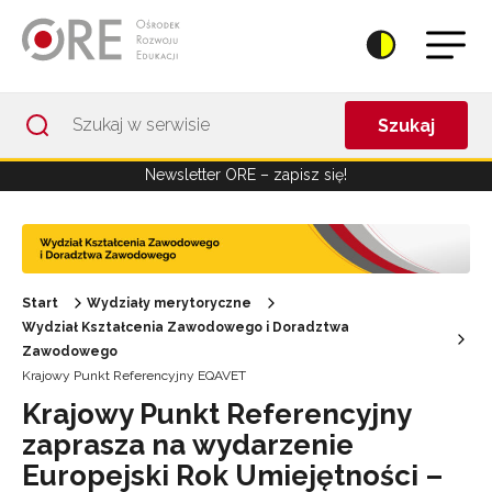
Przejdź do Nawigacji
Przejdź do stopki
Przejdź do treści artykułu
Szukaj
Newsletter ORE – zapisz się!
Start
Wydziały merytoryczne
Wydział Kształcenia Zawodowego i Doradztwa
Zawodowego
Krajowy Punkt Referencyjny EQAVET
Krajowy Punkt Referencyjny
zaprasza na wydarzenie
Europejski Rok Umiejętności –