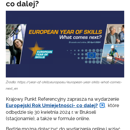
co dalej?
Źródło: https://year-of-skills.europa.eu/european-year-skills-what-comes-
next_en
Krajowy Punkt Referencyjny zaprasza na wydarzenie
Europejski Rok Umiejętności- co dalej?
, które
odbędzie się 30 kwietnia 2024 r. w Brukseli
(stacjonarnie), a także w formule online.
Będzie można dołączyć do wydarzenia online i wziąć