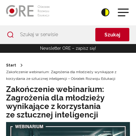
Przejdź do Nawigacji
Przejdź do stopki
Przejdź do treści artykułu
Szukaj
Newsletter ORE – zapisz się!
Start
Zakończenie webinarium: Zagrożenia dla młodzieży wynikające z
korzystania ze sztucznej inteligencji – Ośrodek Rozwoju Edukacji
Zakończenie webinarium:
Zagrożenia dla młodzieży
wynikające z korzystania
ze sztucznej inteligencji