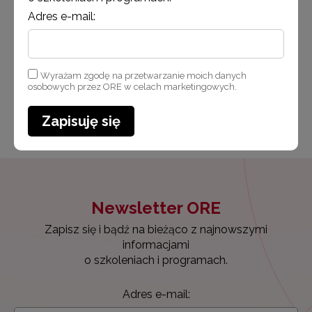
Link do wydarzenia na Facebooku
Adres e-mail:
Link do streamingu spotkania
Wyrażam zgodę na przetwarzanie moich danych
osobowych przez ORE w celach marketingowych.
Opublikowano: 8.03.2024
Udostępnij
Zapisuję się
Newsletter ORE
Zapisz się i bądź na bieżąco z najnowszymi
informacjami
o szkoleniach i programach.
Adres e-mail: