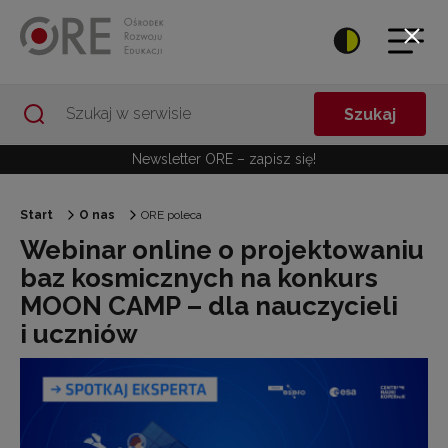
Przejdź do Nawigacji
Przejdź do stopki
Przejdź do treści artykułu
Szukaj
Newsletter ORE – zapisz się!
Start
O nas
ORE poleca
Webinar online o projektowaniu
baz kosmicznych na konkurs
MOON CAMP – dla nauczycieli
i uczniów