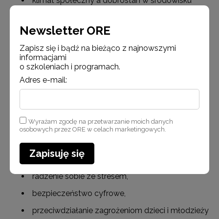
klimat społeczny a dobrostan w środowisku
edukacyjnym,
Newsletter ORE
edukacja ekologiczna,
zdrowe odżywianie i promowanie aktywności
Zapisz się i bądź na bieżąco z najnowszymi
informacjami
ruchowej,
o szkoleniach i programach.
wsparcie dziecka z cukrzycą,
Adres e-mail:
ochrona i wzmocnienie zdrowia psychicznego
dzieci i młodzieży,
Wyrażam zgodę na przetwarzanie moich danych
negocjacje i rozwiazywanie konfliktów;
osobowych przez ORE w celach marketingowych.
komunikacja i mediacje w szkole – wsparcia dla
szkół i placówek w obszarze rozwiazywania
Zapisuję się
konfliktów i przeciwdziałaniu przemocy,
radzenie sobie ze stresem,
bezpieczeństwo cyfrowe,
przeciwdziałanie zagrożeniom dzieci i młodzieży