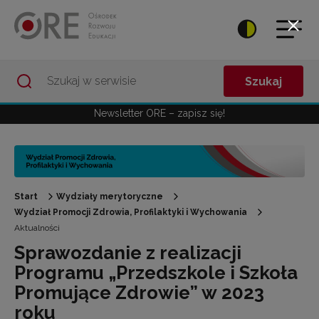
Przejdź do Nawigacji
Przejdź do stopki
Przejdź do treści artykułu
Szukaj
Newsletter ORE – zapisz się!
Start
Wydziały merytoryczne
Wydział Promocji Zdrowia, Profilaktyki i Wychowania
Aktualności
Sprawozdanie z realizacji
Programu „Przedszkole i Szkoła
Promujące Zdrowie” w 2023
roku