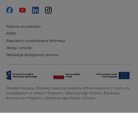
Polityka prywatności
RODO
Regulamin publikowania informacji
Skargi i wnioski
Deklaracja dostępności serwisu
Ośrodek Rozwoju Edukacji realizuje projekty dofinansowane z funduszy
europejskich w ramach Programu Operacyjnego Wiedza Edukacja
Rozwój oraz Programu Operacyjnego Polska Cyfrowa