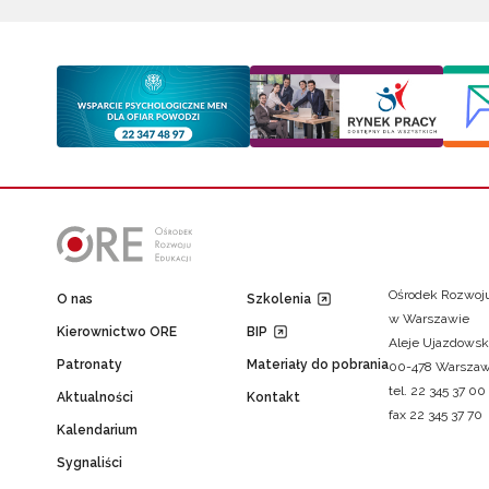
Ośrodek Rozwoju
O nas
Szkolenia
w Warszawie
Kierownictwo ORE
BIP
Aleje Ujazdowsk
Patronaty
Materiały do pobrania
00-478 Warsza
tel. 22 345 37 00
Aktualności
Kontakt
fax 22 345 37 70
Kalendarium
Sygnaliści