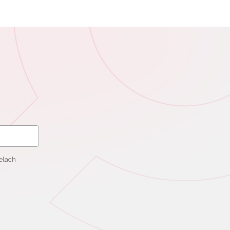
elach