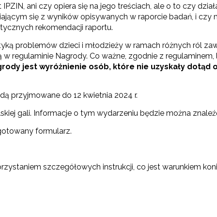
IPZIN, ani czy opiera się na jego treściach, ale o to czy dzi
aniającym się z wyników opisywanych w raporcie badań, i czy
ktycznych rekomendacji raportu.
tyką problemów dzieci i młodzieży w ramach różnych ról za
 w regulaminie Nagrody. Co ważne, zgodnie z regulaminem,
rody jest wyróżnienie osób, które nie uzyskały dotąd 
dą przyjmowane do 12 kwietnia 2024 r.
iej gali. Informacje o tym wydarzeniu będzie można znaleźć 
ewsletter ORE
gotowany formularz.
isz się i bądź na bieżąco z najnowszymi informacjami
zkoleniach i programach.
es e-mail:
zystaniem szczegółowych instrukcji, co jest warunkiem kon
yrażam zgodę na przetwarzanie moich danych osobowych przez ORE w
ach marketingowych.