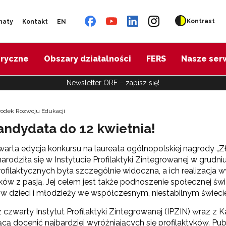
Kontrast
naty
Kontakt
EN
oryczne
Obszary działalności
FERS
Nasze ser
Newsletter ORE – zapisz się!
środek Rozwoju Edukacji
kandydata do 12 kwietnia!
arta edycja konkursu na laureata ogólnopolskiej nagrody „Zł
arodziła się w Instytucie Profilaktyki Zintegrowanej w grudn
rofilaktycznych była szczególnie widoczna, a ich realizacja 
yków z pasją. Jej celem jest także podnoszenie społecznej świ
 dzieci i młodzieży we współczesnym, niestabilnym świeci
z czwarty Instytut Profilaktyki Zintegrowanej (IPZIN) wraz z
cą docenić najbardziej wyróżniających się profilaktyków. P