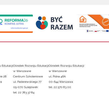
 Edukacji
Ośrodek Rozwoju Edukacji
Ośrodek Rozwoju Edukacji
w Warszawie
w Warszawie
ie 28
Centrum Szkoleniowe
ul. Polna 46A
wa
ul. Paderewskiego 77
00-644 Warszawa
05-070 Sulejówek
tel. 22 570 83 00
tel. 22 783 37 84