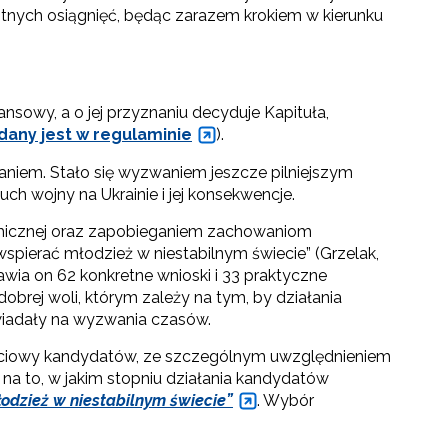
itnych osiągnięć, będąc zarazem krokiem w kierunku
sowy, a o jej przyznaniu decyduje Kapituła,
dany jest w regulaminie
).
iem. Stało się wyzwaniem jeszcze pilniejszym
ch wojny na Ukrainie i jej konsekwencje.
ychicznej oraz zapobieganiem zachowaniom
wspierać młodzież w niestabilnym świecie” (Grzelak,
wia on 62 konkretne wnioski i 33 praktyczne
brej woli, którym zależy na tym, by działania
owiadały na wyzwania czasów.
życiowy kandydatów, ze szczególnym uwzględnieniem
na to, w jakim stopniu działania kandydatów
odzież w niestabilnym świecie”
. Wybór