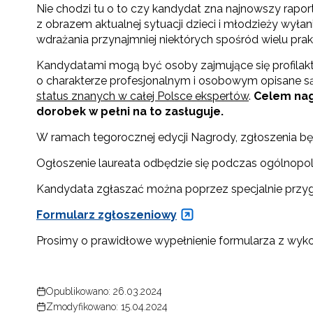
Nie chodzi tu o to czy kandydat zna najnowszy raport 
z obrazem aktualnej sytuacji dzieci i młodzieży wył
wdrażania przynajmniej niektórych spośród wielu pra
Kandydatami mogą być osoby zajmujące się profilak
o charakterze profesjonalnym i osobowym opisane są
status znanych w całej Polsce ekspertów
.
Celem nag
dorobek w pełni na to zasługuje.
W ramach tegorocznej edycji Nagrody, zgłoszenia bę
Ogłoszenie laureata odbędzie się podczas ogólnopolsk
N
Kandydata zgłaszać można poprzez specjalnie przy
Zap
o s
Formularz zgłoszeniowy
Adr
Prosimy o prawidłowe wypełnienie formularza z wykor
W
Opublikowano: 26.03.2024
cel
Zmodyfikowano: 15.04.2024