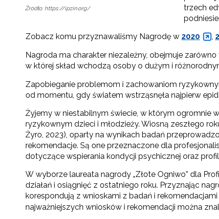
trzech ed
Źródło: https://ipzin.org/
podniesien
Zobacz komu przyznawaliśmy Nagrodę w
2020
,
Nagroda ma charakter niezależny, obejmuje zarówno w
w której skład wchodzą osoby o dużym i różnorodnym 
Zapobieganie problemom i zachowaniom ryzykownym 
od momentu, gdy światem wstrząsnęła najpierw epidemi
Żyjemy w niestabilnym świecie, w którym ogromnie w
ryzykownym dzieci i młodzieży. Wiosną zeszłego roku 
Żyro, 2023), oparty na wynikach badań przeprowadzon
rekomendacje. Są one przeznaczone dla profesjonalis
dotyczące wspierania kondycji psychicznej oraz prof
W wyborze laureata nagrody „Złote Ogniwo” dla Pro
działań i osiągnięć z ostatniego roku. Przyznając n
korespondują z wnioskami z badań i rekomendacjami
najważniejszych wniosków i rekomendacji można znal