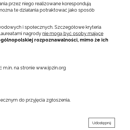
ałania przez niego realizowane korespondują
 można te działania potraktować jako sposób
wodowych i społecznych. Szczegółowe kryteria
 laureatami nagrody
nie mogą być osoby mające
ogólnopolskiej rozpoznawalności, mimo że ich
m.in. na stronie www.ipzin.org
iecznym do przyjęcia zgłoszenia.
Udostępnij