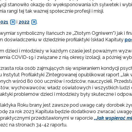
ycji stanowiło okazję do wyeksponowania ich sylwetek i wyb
ia rangi tej tak ważnej społecznie profesji i misji.
2021
i
2022
.
ymiar symboliczny (łańcuch ze „Złotym Ogniwem”) jak i finan
doświadczeniu w dziedzinie profilaktyki (skład Kapituły
po
dzieci i młodzieży w każdym czasie jest poważnym wyzwan
a COVID-19 i związane z nią okresy izolacji, a później wybu
zrasta rola osób zajmujących się wspieraniem kondycji ps
Instytut Profilaktyki Zintegrowanej opublikował raport „Jak 
ych wśród 80 000 uczniów i rodziców, nauczycieli. Przedsta
tów, wychowawców, władz oświatowych i wszystkich ludzi do
ilaktyki problemów dzieci i młodzieży były skuteczne i odp
filaktyka Roku brany jest zawsze pod uwagę cały dorobek 
agrodę za rok 2023 Kapituła będzie dodatkowo zwracać uwagę 
 praktycznymi przedstawionymi w raporcie
„Jak wspierać mł
eźć na stronach 34-42 raportu.