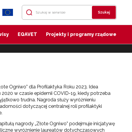
Szukaj
wisy
EQAVET
Projekty i programy rządowe
ote Ogniwo” dla Profilaktyka Roku 2023. Idea
iu 2020 w czasie epidemii COVID-19, kiedy potrzeba
wyjątkowo trudna. Nagroda służy wyróżnieniu
adomości dotyczącej centralnej roli profilaktyki
e.
 Kapitułą nagrody „Złote Ogniwo” podejmuje inicjatywę
ubliczne wyróżnienie laureatów dotychczasowych