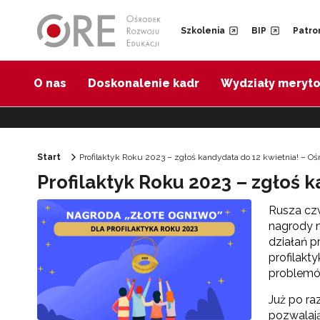
Przejdź do Nawigacji
Przejdź do stopki
Przejdź do treści artykułu
Szkolenia
BIP
Patro
O nas
Doskonalenie kadr
Wydziały meryt
Start
Profilaktyk Roku 2023 – zgłoś kandydata do 12 kwietnia! – O
Profilaktyk Roku 2023 – zgłoś 
Rusza czw
nagrody n
działań p
profilakt
problemów
Już po ra
pozwalają