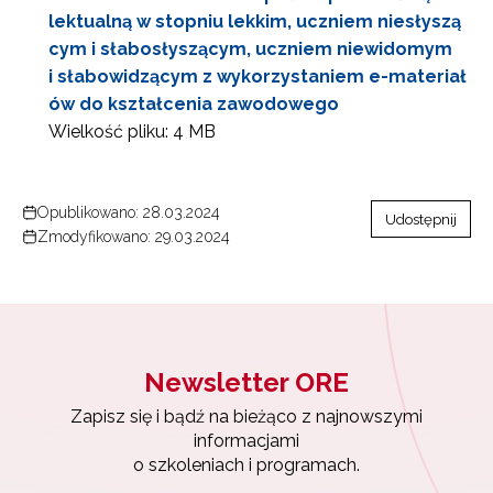
lektualną w stopniu lekkim, uczniem niesłyszą
cym i słabosłyszącym, uczniem niewidomym
i słabowidzącym z wykorzystaniem e-materiał
ów do kształcenia zawodowego
Wielkość pliku:
4 MB
Newsletter ORE
Opublikowano: 28.03.2024
Udostępnij
Zapisz się i bądź na bieżąco z najnowszymi
Zmodyfikowano: 29.03.2024
informacjami
o szkoleniach i programach.
Adres e-mail:
Newsletter ORE
Wyrażam zgodę na przetwarzanie moich danych
osobowych przez ORE w celach marketingowych.
Zapisz się i bądź na bieżąco z najnowszymi
informacjami
Zapisuję się
o szkoleniach i programach.