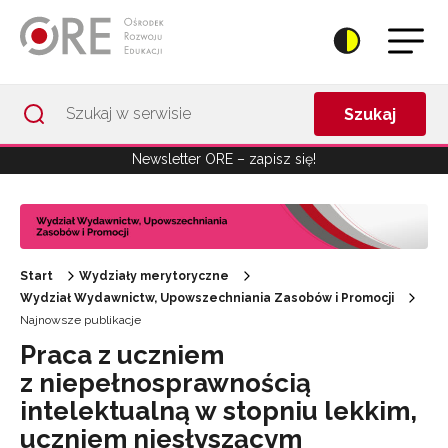
Przejdź do Nawigacji
Przejdź do stopki
Przejdź do treści artykułu
Szukaj
Newsletter ORE – zapisz się!
Start
Wydziały merytoryczne
Wydział Wydawnictw, Upowszechniania Zasobów i Promocji
Najnowsze publikacje
Praca z uczniem
z niepełnosprawnością
intelektualną w stopniu lekkim,
uczniem niesłyszącym