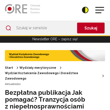
Przejdź do Nawigacji
Przejdź do stopki
Przejdź do treści artykułu
Szukaj
Newsletter ORE – zapisz się!
Start
Wydziały merytoryczne
Wydział Kształcenia Zawodowego i Doradztwa
Zawodowego
Aktualności
Bezpłatna publikacja Jak
pomagać? Tranzycja osób
z niepełnosprawnościami