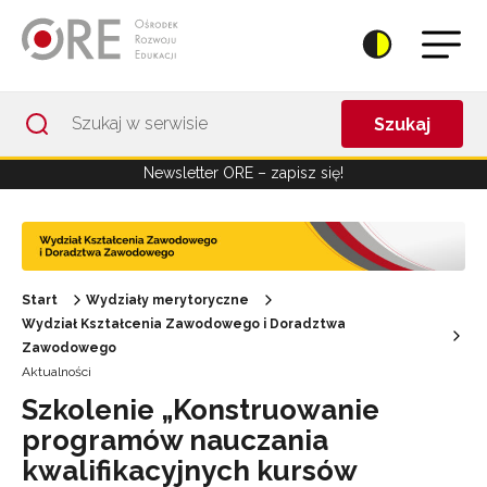
Przejdź do Nawigacji
Przejdź do stopki
Przejdź do treści artykułu
Szukaj
Newsletter ORE – zapisz się!
Start
Wydziały merytoryczne
Wydział Kształcenia Zawodowego i Doradztwa
Zawodowego
Aktualności
Szkolenie „Konstruowanie
programów nauczania
kwalifikacyjnych kursów