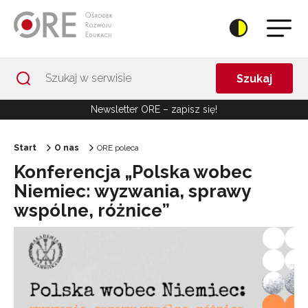
Przejdź do Nawigacji
Przejdź do stopki
Przejdź do treści artykułu
Szukaj
Newsletter ORE – zapisz się!
Start
O nas
ORE poleca
Konferencja „Polska wobec
Niemiec: wyzwania, sprawy
wspólne, różnice”