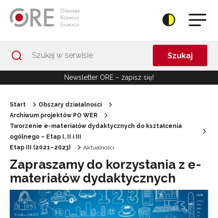
Przejdź do Nawigacji
Przejdź do stopki
Przejdź do treści artykułu
Szukaj
Newsletter ORE – zapisz się!
Start
Obszary działalności
Archiwum projektów PO WER
Tworzenie e-materiałów dydaktycznych do kształcenia
ogólnego – Etap I, II i III
Etap III (2021–2023)
Aktualności
Zapraszamy do korzystania z e-
materiałów dydaktycznych