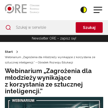
Przejdź do Nawigacji
Przejdź do stopki
Przejdź do treści artykułu
Szukaj
Newsletter ORE – zapisz się!
Start
Webinarium „Zagrożenia dla młodzieży wynikające z korzystania ze
sztucznej inteligencji.” – Ośrodek Rozwoju Edukacji
Webinarium „Zagrożenia dla
młodzieży wynikające
z korzystania ze sztucznej
inteligencji.”