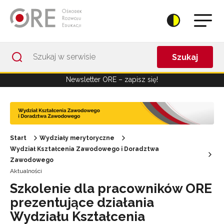
Przejdź do Nawigacji
Przejdź do stopki
Przejdź do treści artykułu
Szukaj
Newsletter ORE – zapisz się!
Start
Wydziały merytoryczne
Wydział Kształcenia Zawodowego i Doradztwa
Zawodowego
Aktualności
Szkolenie dla pracowników ORE
prezentujące działania
Wydziału Kształcenia