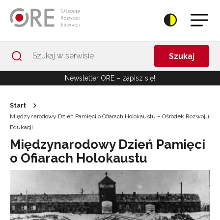
Przejdź do Nawigacji
Przejdź do stopki
Przejdź do treści artykułu
Szukaj
Newsletter ORE – zapisz się!
Start
Międzynarodowy Dzień Pamięci o Ofiarach Holokaustu – Ośrodek Rozwoju
Edukacji
Międzynarodowy Dzień Pamięci
o Ofiarach Holokaustu