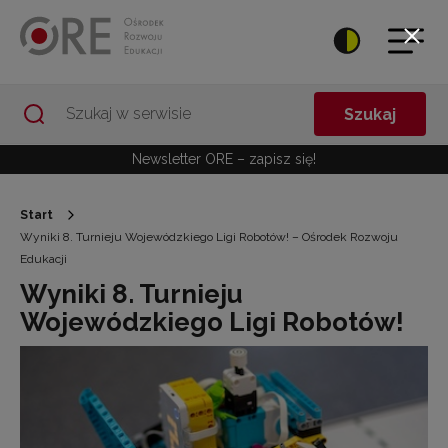
Przejdź do Nawigacji
Przejdź do stopki
Przejdź do treści artykułu
Szukaj
Newsletter ORE – zapisz się!
Start
Wyniki 8. Turnieju Wojewódzkiego Ligi Robotów! – Ośrodek Rozwoju
Edukacji
Wyniki 8. Turnieju
Wojewódzkiego Ligi Robotów!