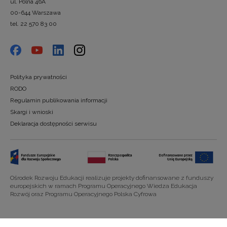
ul. Polna 46A
00-644 Warszawa
tel. 22 570 83 00
Polityka prywatności
RODO
Regulamin publikowania informacji
Skargi i wnioski
Deklaracja dostępności serwisu
Ośrodek Rozwoju Edukacji realizuje projekty dofinansowane z funduszy
europejskich w ramach Programu Operacyjnego Wiedza Edukacja
Rozwój oraz Programu Operacyjnego Polska Cyfrowa