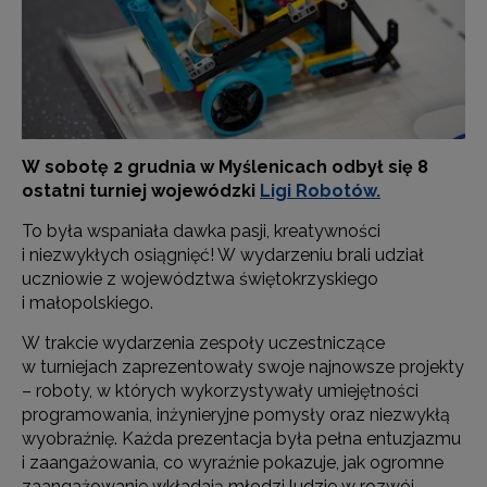
W sobotę 2 grudnia w Myślenicach odbył się 8
ostatni turniej wojewódzki
Ligi Robotów.
To była wspaniała dawka pasji, kreatywności
i niezwykłych osiągnięć! W wydarzeniu brali udział
uczniowie z województwa świętokrzyskiego
i małopolskiego.
W trakcie wydarzenia zespoły uczestniczące
w turniejach zaprezentowały swoje najnowsze projekty
– roboty, w których wykorzystywały umiejętności
programowania, inżynieryjne pomysły oraz niezwykłą
wyobraźnię. Każda prezentacja była pełna entuzjazmu
i zaangażowania, co wyraźnie pokazuje, jak ogromne
zaangażowanie wkładają młodzi ludzie w rozwój